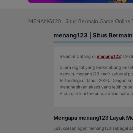
MENANG123 | Situs Bermain Game Online Ter
menang123 | Situs Bermain 
Selamat Datang di
menang123
: Dest
Di era digital yang berkembang pesat
pemain. menang123 hadir sebagai pl
tertandingi di tahun 2026. Dengan k
menghadirkan akses yang lebih cepat,
Anda cari kini terkumpul dalam satu
Mengapa menang123 Layak Menj
Kesuksesan agen menang123 sebagai salah