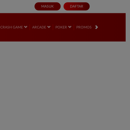
MASUK
DAFTAR
PROMOSI
CRASH GAME
ARCADE
POKER