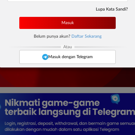
Lupa Kata Sandi?
Belum punya akun?
Daftar Sekarang
Atau
Masuk dengan Telegram