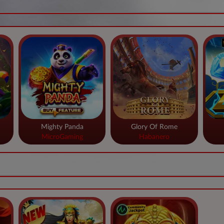
Mighty Panda
Glory Of Rome
MicroGaming
Habanero