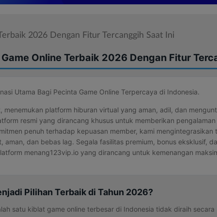
baik 2026 Dengan Fitur Tercanggih Saat Ini
Game Online Terbaik 2026 Dengan Fitur Terca
inasi Utama Bagi Pecinta Game Online Terpercaya di Indonesia.
, menemukan platform hiburan virtual yang aman, adil, dan mengunt
atform resmi yang dirancang khusus untuk memberikan pengalaman 
omitmen penuh terhadap kepuasan member, kami mengintegrasikan te
 aman, dan bebas lag. Segala fasilitas premium, bonus eksklusif, da
 platform menang123vip.io yang dirancang untuk kemenangan maksim
adi Pilihan Terbaik di Tahun 2026?
 satu kiblat game online terbesar di Indonesia tidak diraih secar