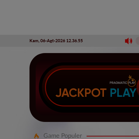
Kam, 06-Agt-2026 12.36.55
Pemeliharaan Terjadwal: PP Virtual Sports pada 30-Jun-2026 dari 14.59.59 sampai
JACKPOT
PLAY
Game Populer