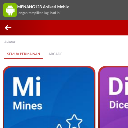
MENANG123 Aplikasi Mobile
Jangan tampilkan lagi hari ini
Aviator
SEMUA PERMAINAN
ARCADE