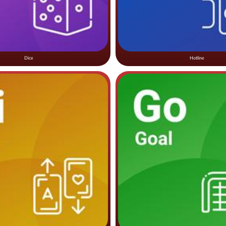
Dice
Hotline