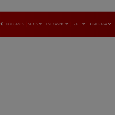
HOT GAMES
SLOTS
LIVE CASINO
RACE
OLAHRAGA