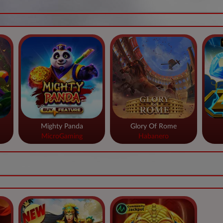
Mighty Panda
Glory Of Rome
MicroGaming
Habanero