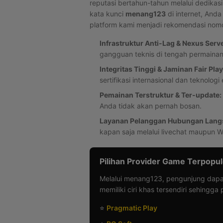
reputasi bertahun-tahun melalui dedikas
kata kunci
menang123
di internet, Anda
platform kami menjadi rekomendasi nomo
Infrastruktur Anti-Lag & Nexus Serve
gangguan teknis di tengah permainan
Integritas Tinggi & Jaminan Fair Play
sertifikasi internasional dan teknologi 
Pemainan Terstruktur & Ter-update:
Anda tidak akan pernah bosan.
Layanan Pelanggan Hubungan Lang
kapan saja melalui livechat maupun 
Pilihan Provider Game Terpopu
Melalui menang123, pengunjung dapat
memiliki ciri khas tersendiri sehingg
⭐
Pragmatic Play