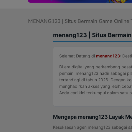
MENANG123 | Situs Bermain Game Online Ter
menang123 | Situs Bermain 
Selamat Datang di
menang123
: Dest
Di era digital yang berkembang pesat
pemain. menang123 hadir sebagai pl
tertandingi di tahun 2026. Dengan k
menghadirkan akses yang lebih cepat,
Anda cari kini terkumpul dalam satu
Mengapa menang123 Layak Menj
Kesuksesan agen menang123 sebagai salah