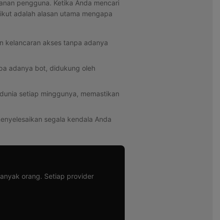
amanan pengguna. Ketika Anda mencari
erikut adalah alasan utama mengapa
in kelancaran akses tanpa adanya
pa adanya bot, didukung oleh
a dunia setiap minggunya, memastikan
enyelesaikan segala kendala Anda
nyak orang. Setiap provider