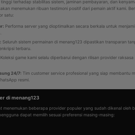
i tinggi terhadap stabilitas sistem, jaminan pembayaran, dan keny
 akan menemukan ribuan testimoni positif dari pemain aktif kami. B
r satu:
r:
Performa server yang dioptimalkan secara berkala untuk menjam
.
:
Seluruh sistem permainan di menang123 dipastikan transparan tan
enkripsi terbaru.
Koleksi game kami selalu diperbarui dengan rilisan provider raksas
sung 24/7:
Tim customer service profesional yang siap membantu m
WhatsApp resmi.
ler di menang123
 menemukan beberapa provider populer yang sudah dikenal oleh ba
a pengguna dapat memilih sesuai preferensi masing-masing: