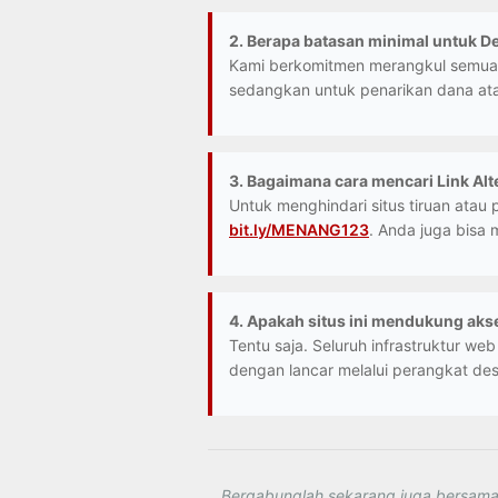
2. Berapa batasan minimal untuk D
Kami berkomitmen merangkul semua k
sedangkan untuk penarikan dana at
3. Bagaimana cara mencari Link Alt
Untuk menghindari situs tiruan atau
bit.ly/MENANG123
. Anda juga bisa m
4. Apakah situs ini mendukung aks
Tentu saja. Seluruh infrastruktur 
dengan lancar melalui perangkat de
Bergabunglah sekarang juga bersama j