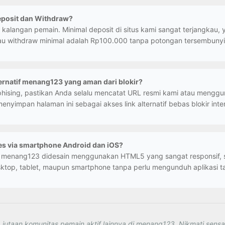
eposit dan Withdraw?
alangan pemain. Minimal deposit di situs kami sangat terjangkau, 
au withdraw minimal adalah Rp100.000 tanpa potongan tersembunyi
ernatif menang123 yang aman dari blokir?
 phising, pastikan Anda selalu mencatat URL resmi kami atau menggu
enyimpan halaman ini sebagai akses link alternatif bebas blokir intern
es via smartphone Android dan iOS?
web menang123 didesain menggunakan HTML5 yang sangat responsif,
sktop, tablet, maupun smartphone tanpa perlu mengunduh aplikasi 
utaan komunitas pemain aktif lainnya di menang123. Nikmati sensa