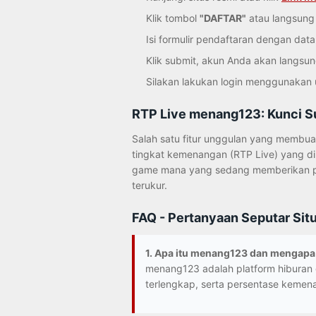
Klik tombol
"DAFTAR"
atau langsung
Isi formulir pendaftaran dengan dat
Klik submit, akun Anda akan langsun
Silakan lakukan login menggunakan 
RTP Live menang123: Kunci 
Salah satu fitur unggulan yang membua
tingkat kemenangan (RTP Live) yang dip
game mana yang sedang memberikan pelu
terukur.
FAQ - Pertanyaan Seputar Si
1. Apa itu menang123 dan mengapa
menang123 adalah platform hiburan g
terlengkap, serta persentase kemena