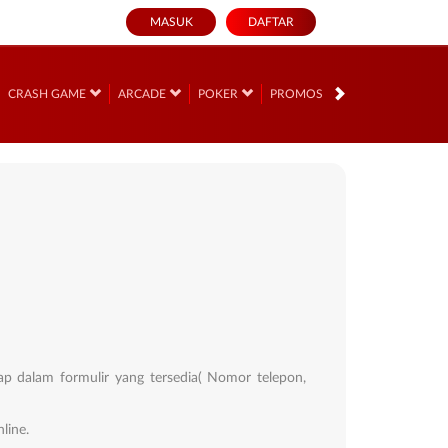
MASUK
DAFTAR
PROMOSI
CRASH GAME
ARCADE
POKER
p dalam formulir yang tersedia( Nomor telepon,
line.