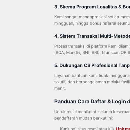
3. Skema Program Loyalitas & Bo
Kami sangat mengapresiasi setiap mem
mingguan, hingga bonus referral seumur
4. Sistem Transaksi Multi-Metode
Proses transaksi di platform kami dijam
(BCA, Mandiri, BNI, BRI), fitur scan QR
5. Dukungan CS Profesional Tanp
Layanan bantuan kami tidak menggunaka
solutif, dan berpengalaman melalui fasil
menit.
Panduan Cara Daftar & Login 
Untuk mulai menikmati seluruh keserua
pendaftaran mudah berikut ini:
Kunjungi situs resmi atau klik
Link m