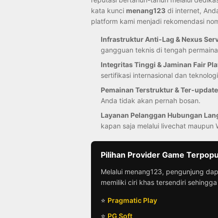
kata kunci
menang123
di internet, An
platform kami menjadi rekomendasi nom
Infrastruktur Anti-Lag & Nexus Serv
gangguan teknis di tengah permaina
Integritas Tinggi & Jaminan Fair Pla
sertifikasi internasional dan teknologi
Pemainan Terstruktur & Ter-update
Anda tidak akan pernah bosan.
Layanan Pelanggan Hubungan Lan
kapan saja melalui livechat maupun
Pilihan Provider Game Terpop
Melalui menang123, pengunjung dap
memiliki ciri khas tersendiri sehing
⭐
Pragmatic Play
⭐
PG Soft