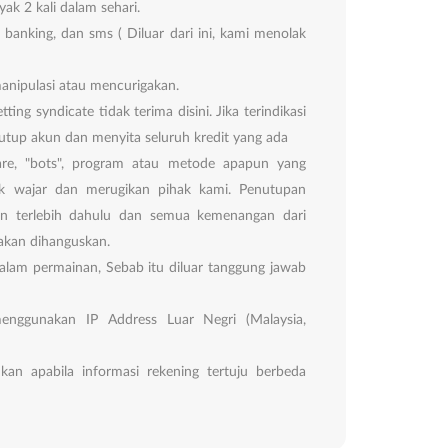
k 2 kali dalam sehari.
banking, dan sms ( Diluar dari ini, kami menolak
nipulasi atau mencurigakan.
ing syndicate tidak terima disini. Jika terindikasi
utup akun dan menyita seluruh kredit yang ada
are, "bots", program atau metode apapun yang
dak wajar dan merugikan pihak kami. Penutupan
an terlebih dahulu dan semua kemenangan dari
 akan dihanguskan.
alam permainan, Sebab itu diluar tanggung jawab
enggunakan IP Address Luar Negri (Malaysia,
kan apabila informasi rekening tertuju berbeda