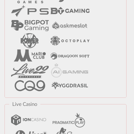
Live Casino