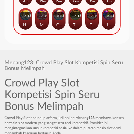
Spirit of Nine Tails
Nezha And The Dragon Emperor
Ragnar's Conquest
Amon Ra's Relic
Four Scholars
Three Kingdoms Slot
RTP
98%
RTP
97%
RTP
95%
RTP
98%
RTP
96%
RTP
96%
Heavenly Fortune
More & More Love
Crazy Miner
The Beanstalk
Trains of India
Jewel Space
Menang123: Crowd Play Slot Kompetisi Spin Seru
Bonus Melimpah
Crowd Play Slot
Kompetisi Spin Seru
Bonus Melimpah
Crowd Play Slot hadir di platform judi online
Menang123
membawa konsep
bermain slot modern yang sangat seru and kompetitif. Provider ini
mengintegrasikan unsur kompetisi sosial ke dalam putaran mesin slot demi
menambah keseruan bertaruh Anda.