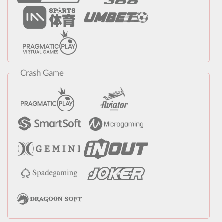
Crash Game