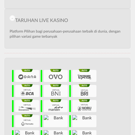
TARUHAN LIVE KASINO
Platform Pilihan bagi perusahaan-perusahaan terbaik di dunia, dengan
pilihan variasi game terbanyak