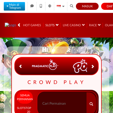
Main di
MASUK
DAF
Telegram
IDR
12,670,850,
HOT GAMES
SLOTS
LIVE CASINO
RACE
OLA
CROWD PLAY
SEMUA
PERMAINAN
SLOTS
TOP
20