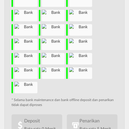
* Selama bank maintenance dan bank offline deposit dan penarikan
tidak dapat diproses
Deposit
Penarikan
Rata-rata 0 Menit
Rata-rata 5 Menit