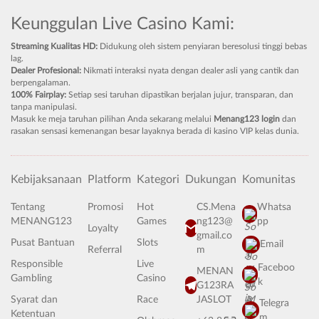
Keunggulan Live Casino Kami:
Streaming Kualitas HD:
Didukung oleh sistem penyiaran beresolusi tinggi bebas
lag.
Dealer Profesional:
Nikmati interaksi nyata dengan dealer asli yang cantik dan
berpengalaman.
100% Fairplay:
Setiap sesi taruhan dipastikan berjalan jujur, transparan, dan
tanpa manipulasi.
Masuk ke meja taruhan pilihan Anda sekarang melalui
Menang123 login
dan
rasakan sensasi kemenangan besar layaknya berada di kasino VIP kelas dunia.
Kebijaksanaan
Platform
Kategori
Dukungan
Komunitas
Tentang
Promosi
Hot
CS.Mena
Whatsa
MENANG123
Games
ng123@
pp
Loyalty
gmail.co
Pusat Bantuan
Slots
Email
Referral
m
Responsible
Live
Faceboo
MENAN
Gambling
Casino
k
G123RA
Syarat dan
Race
JASLOT
Telegra
Ketentuan
m