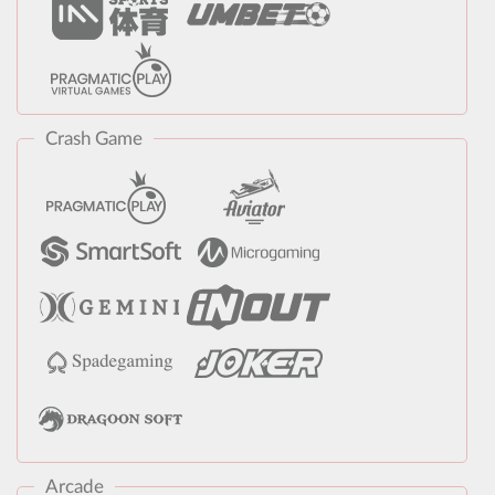
Crash Game
Arcade