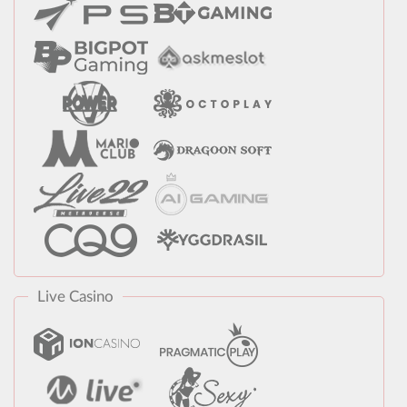
Live Casino