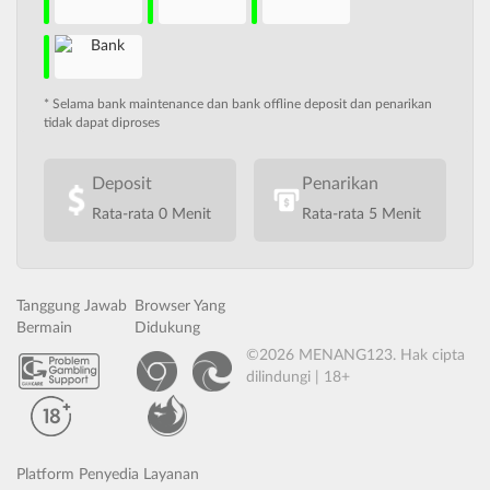
* Selama bank maintenance dan bank offline deposit dan penarikan
tidak dapat diproses
Deposit
Penarikan
Rata-rata 0 Menit
Rata-rata 5 Menit
Tanggung Jawab
Browser Yang
Bermain
Didukung
©2026 MENANG123. Hak cipta
dilindungi | 18+
Platform Penyedia Layanan