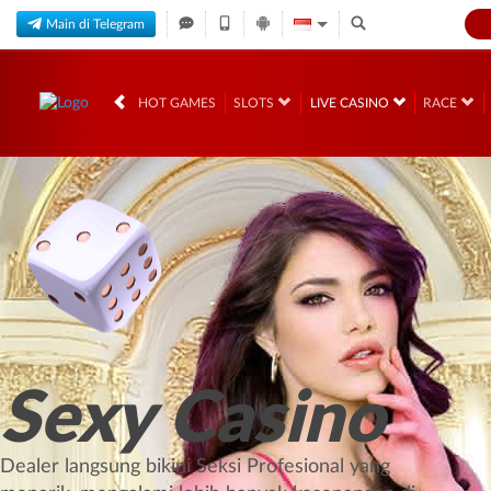
Main di Telegram
HOT GAMES
SLOTS
LIVE CASINO
RACE
Sexy Casino
Dealer langsung bikini Seksi Profesional yang