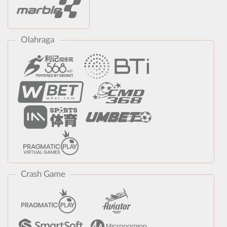
Olahraga
Crash Game