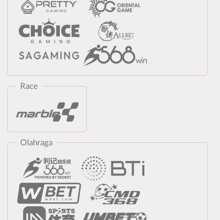
Race
Olahraga