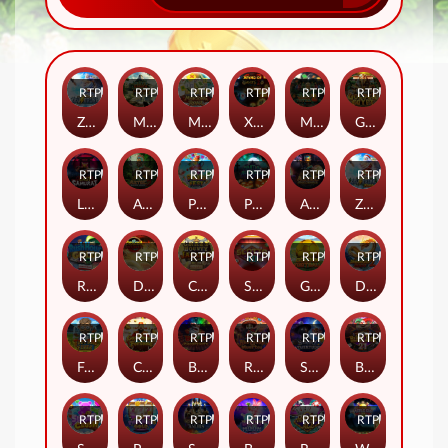
RTP
95%
RTP
95%
RTP
95%
RTP
96%
RTP
98%
RTP
98%
Zeustrike
Maya: Elemental Totem
Mahjong Roar
Xiang Qi Ways 2
Maya: Elemental Totem 2
Golden Egypt
RTP
97%
RTP
97%
RTP
97%
RTP
97%
RTP
96%
RTP
96%
Last Samurai
Aztec: Bonus Hunt 2
Pinata Fest
Phantom Multiplier
Aztec: Gold Temple
Zeustrike Xmas
RTP
98%
RTP
96%
RTP
96%
RTP
96%
RTP
98%
RTP
98%
Rush Hour Gold
Dragon Chi’s Quest
Crazy Bounty: Jackpot
Slotto 4D
Golden Football
Dragon Chi's Quest 2
RTP
95%
RTP
98%
RTP
80%
RTP
88%
RTP
86%
RTP
90%
Football Fever
Cai Shen Fortune
Boom of Prosperity
Rhapsody of Muertos
Starry Adventure
BlackJack21
RTP
86%
RTP
89%
RTP
84%
RTP
89%
RTP
88%
RTP
90%