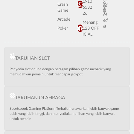
1910
Crash
6532
Game
26
Arcade
Menang
Poker
123 OFF
ICIAL
TARUHAN SLOT
Penyedia slot online dengan beragam pilihan game menarik yang
memudahkan pemain untuk mencapai jackpot
TARUHAN OLAHRAGA
Sportsbook Gaming Platform Terbaik menawarkan lebih banyak game,
odds yang lebih tinggi, dan menyediakan pilihan yang lebih banyak
untuk pemain.