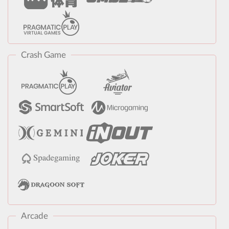
Crash Game
Arcade