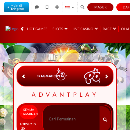
Main di
MASUK
DAF
Telegram
IDR
12,740,056,
HOT GAMES
SLOTS
LIVE CASINO
RACE
OLA
ADVANTPLAY
SEMUA
PERMAINAN
TOP
SLOTS
20