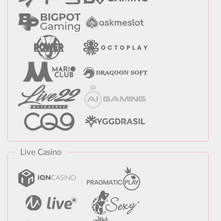
Live Casino