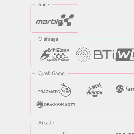
Race
Olahraga
Crash Game
Arcade