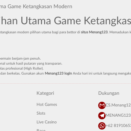
tama Game Ketangkasan Modern
lihan Utama Game Ketangka
tangkasan modern pilihan utama bagi para bettor di
situs Menang123
. Memadukan k
ermain berjam-jam penuh.
nal untuk hasil putaran yang transparan.
as profesional (High Roller).
n dan berkelas. Gunakan akun
Menang123 login
Anda hari ini untuk langsung mengaks
Kategori
Dukungan
Hot Games
CS.Menang12
Slots
MENANG123
Live Casino
+62 8191065
Race