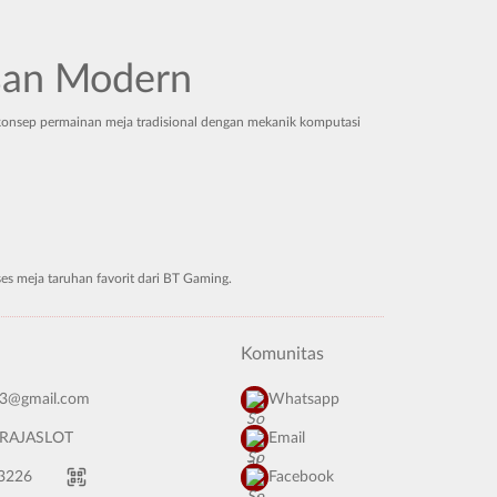
san Modern
onsep permainan meja tradisional dengan mekanik komputasi
es meja taruhan favorit dari BT Gaming.
Komunitas
3@gmail.com
Whatsapp
RAJASLOT
Email
3226
Facebook