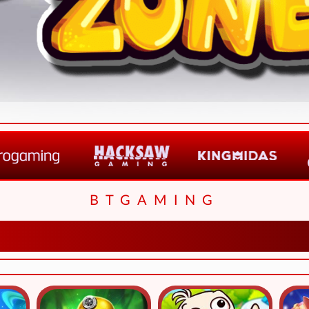
BTGAMING