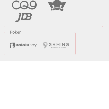
Poker