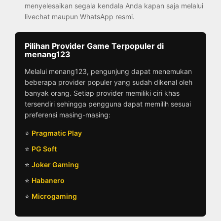
menyelesaikan segala kendala Anda kapan saja melalui
livechat maupun WhatsApp resmi.
Pilihan Provider Game Terpopuler di
menang123
Melalui menang123, pengunjung dapat menemukan
beberapa provider populer yang sudah dikenal oleh
banyak orang. Setiap provider memiliki ciri khas
tersendiri sehingga pengguna dapat memilih sesuai
preferensi masing-masing:
⭐
Pragmatic Play
⭐
PG Soft
⭐
Joker Gaming
⭐
Habanero
⭐
Microgaming