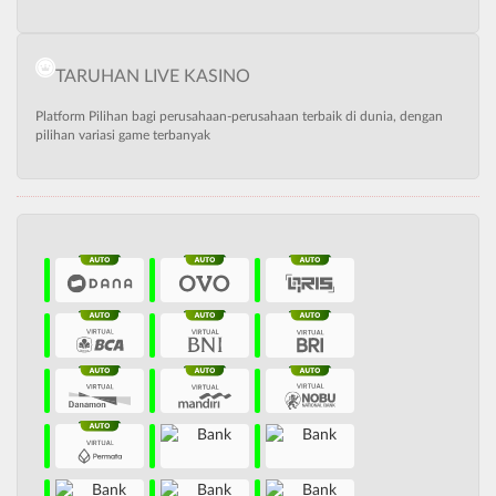
TARUHAN LIVE KASINO
Platform Pilihan bagi perusahaan-perusahaan terbaik di dunia, dengan
pilihan variasi game terbanyak