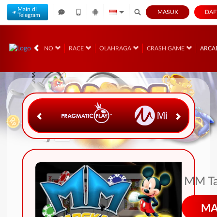
Main di
MASUK
DAF
Telegram
TS
LIVE CASINO
RACE
OLAHRAGA
CRASH GAME
ARCA
MM Ta
MA