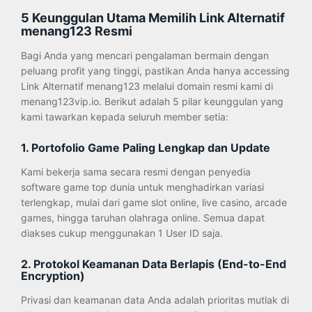
5 Keunggulan Utama Memilih Link Alternatif
menang123 Resmi
Bagi Anda yang mencari pengalaman bermain dengan
peluang profit yang tinggi, pastikan Anda hanya accessing
Link Alternatif menang123 melalui domain resmi kami di
menang123vip.io. Berikut adalah 5 pilar keunggulan yang
kami tawarkan kepada seluruh member setia:
1. Portofolio Game Paling Lengkap dan Update
Kami bekerja sama secara resmi dengan penyedia
software game top dunia untuk menghadirkan variasi
terlengkap, mulai dari game slot online, live casino, arcade
games, hingga taruhan olahraga online. Semua dapat
diakses cukup menggunakan 1 User ID saja.
2. Protokol Keamanan Data Berlapis (End-to-End
Encryption)
Privasi dan keamanan data Anda adalah prioritas mutlak di