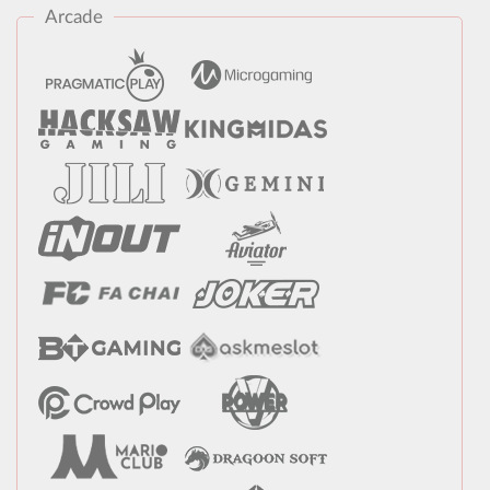
Arcade