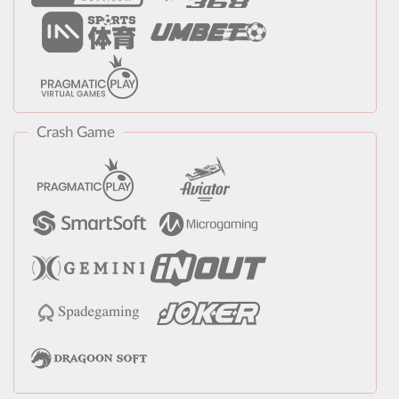
Crash Game