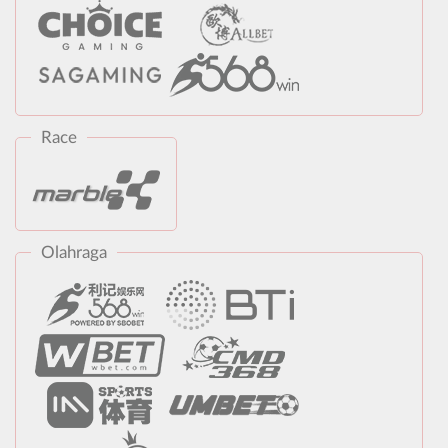
Race
Olahraga