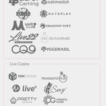
Live Casino