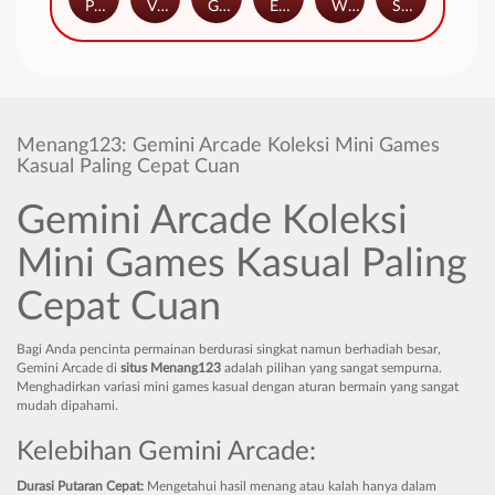
Plinko
Video Poker
Gold Rush: Boomers
Egypt Hilo
Wheel
Steampunk 2
Menang123: Gemini Arcade Koleksi Mini Games
Kasual Paling Cepat Cuan
Gemini Arcade Koleksi
Mini Games Kasual Paling
Cepat Cuan
Bagi Anda pencinta permainan berdurasi singkat namun berhadiah besar,
Gemini Arcade di
situs Menang123
adalah pilihan yang sangat sempurna.
Menghadirkan variasi mini games kasual dengan aturan bermain yang sangat
mudah dipahami.
Kelebihan Gemini Arcade:
Durasi Putaran Cepat:
Mengetahui hasil menang atau kalah hanya dalam