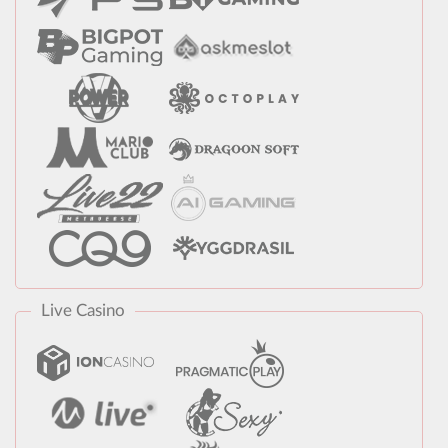
Live Casino