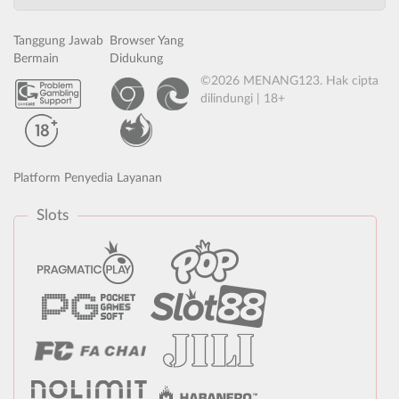
Tanggung Jawab
Browser Yang
Bermain
Didukung
©2026 MENANG123. Hak cipta
dilindungi | 18+
Platform Penyedia Layanan
Slots