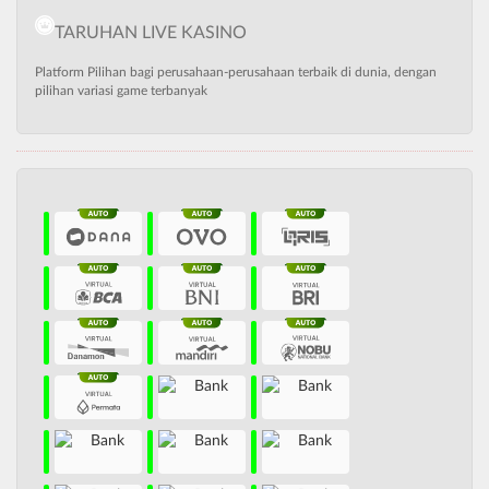
TARUHAN LIVE KASINO
Platform Pilihan bagi perusahaan-perusahaan terbaik di dunia, dengan
pilihan variasi game terbanyak