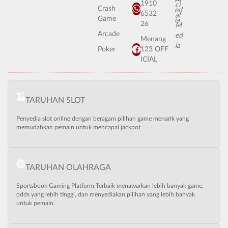
1910
Crash
6532
Game
26
Arcade
Menang
Poker
123 OFF
ICIAL
TARUHAN SLOT
Penyedia slot online dengan beragam pilihan game menarik yang
memudahkan pemain untuk mencapai jackpot
TARUHAN OLAHRAGA
Sportsbook Gaming Platform Terbaik menawarkan lebih banyak game,
odds yang lebih tinggi, dan menyediakan pilihan yang lebih banyak
untuk pemain.