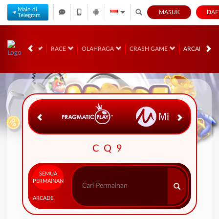
Main di
MASUK
DAF
Telegram
LIVE CASINO
RACE
OLAHRAGA
CRASH GAME
ARCADE
CQ9
SEMUA
PERMAINAN
ARCADE