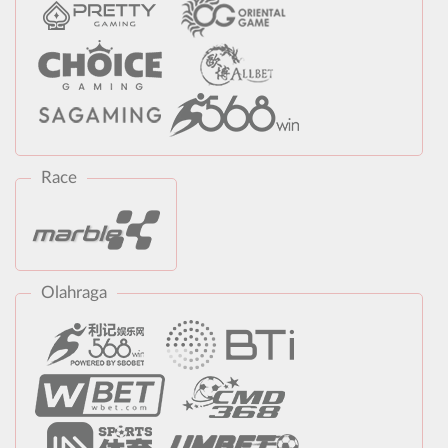
Race
Olahraga