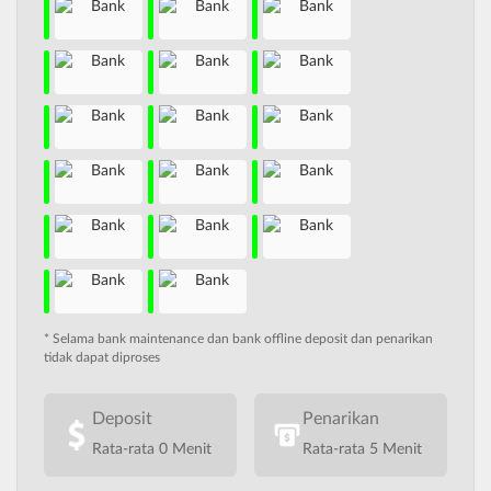
* Selama bank maintenance dan bank offline deposit dan penarikan
tidak dapat diproses
Deposit
Penarikan
Rata-rata 0 Menit
Rata-rata 5 Menit