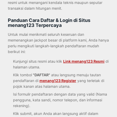
resmi untuk menangani kendala teknis maupun seputar
transaksi dalam hitungan menit.
Panduan Cara Daftar & Login di Situs
menang123 Terpercaya
Untuk mulai menikmati seluruh keseruan dan
memenangkan jackpot besar di platform kami, Anda hanya
perlu mengikuti langkah-langkah pendaftaran mudah
berikut ini:
Kunjungi situs resmi atau klik
Link menang123 Resmi
di
halaman utama.
Klik tombol
"DAFTAR"
atau langsung menuju tautan
pendaftaran di
menang123 Register
yang terletak di
pojok kanan atas halaman utama.
Isi formulir pendaftaran dengan data yang valid (Nama
pengguna, kata sandi, nomor telepon, dan informasi
rekening).
Klik submit, akun Anda akan langsung aktif dalam