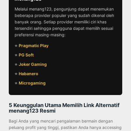
Melalui menang123, pengunjung dapat menemukan
beberapa provider populer yang sudah dikenal oleh
banyak orang. Setiap provider memiliki ciri khas
tersendiri sehingga pengguna dapat memilih sesuai
preferensi masing-masing:
⭐
Pragmatic Play
⭐
PG Soft
⭐
Joker Gaming
⭐
Habanero
⭐
Microgaming
5 Keunggulan Utama Memilih Link Alternatif
menang123 Resmi
Bagi Anda yang mencari pengalaman bermain dengan
peluang profit yang tinggi, pastikan Anda hanya accessing