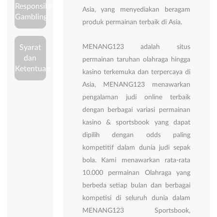
Responsible
Asia, yang menyediakan beragam
Gambling
produk permainan terbaik di Asia.
Syarat
MENANG123 adalah situs
dan
permainan taruhan olahraga hingga
Ketentuan
kasino terkemuka dan terpercaya di
Asia, MENANG123 menawarkan
pengalaman judi online terbaik
dengan berbagai variasi permainan
kasino & sportsbook yang dapat
dipilih dengan odds paling
kompetitif dalam dunia judi sepak
bola. Kami menawarkan rata-rata
10.000 permainan Olahraga yang
berbeda setiap bulan dan berbagai
kompetisi di seluruh dunia dalam
MENANG123 Sportsbook,