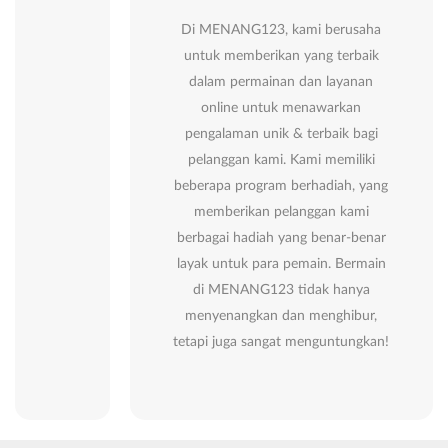
Di MENANG123, kami berusaha
untuk memberikan yang terbaik
dalam permainan dan layanan
online untuk menawarkan
pengalaman unik & terbaik bagi
pelanggan kami. Kami memiliki
beberapa program berhadiah, yang
memberikan pelanggan kami
berbagai hadiah yang benar-benar
layak untuk para pemain. Bermain
di MENANG123 tidak hanya
menyenangkan dan menghibur,
tetapi juga sangat menguntungkan!