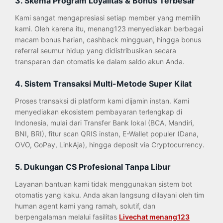
3. Skema Program Loyalitas & Bonus Terbesar
Kami sangat mengapresiasi setiap member yang memilih
kami. Oleh karena itu, menang123 menyediakan berbagai
macam bonus harian, cashback mingguan, hingga bonus
referral seumur hidup yang didistribusikan secara
transparan dan otomatis ke dalam saldo akun Anda.
4. Sistem Transaksi Multi-Metode Super Kilat
Proses transaksi di platform kami dijamin instan. Kami
menyediakan ekosistem pembayaran terlengkap di
Indonesia, mulai dari Transfer Bank lokal (BCA, Mandiri,
BNI, BRI), fitur scan QRIS instan, E-Wallet populer (Dana,
OVO, GoPay, LinkAja), hingga deposit via Cryptocurrency.
5. Dukungan CS Profesional Tanpa Libur
Layanan bantuan kami tidak menggunakan sistem bot
otomatis yang kaku. Anda akan langsung dilayani oleh tim
human agent kami yang ramah, solutif, dan
berpengalaman melalui fasilitas
Livechat menang123