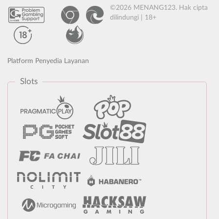
©2026 MENANG123. Hak cipta
dilindungi | 18+
Platform Penyedia Layanan
Slots