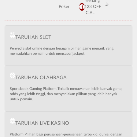
Menang
Poker
123 OFF
ICIAL
TARUHAN SLOT
Penyedia slot online dengan beragam pilihan game menarik yang
memudahkan pemain untuk mencapai jackpot
TARUHAN OLAHRAGA
Sportsbook Gaming Platform Terbaik menawarkan lebih banyak game,
odds yang lebih tinggi, dan menyediakan pilihan yang lebih banyak
untuk pemain.
TARUHAN LIVE KASINO
Platform Pilihan bagi perusahaan-perusahaan terbaik di dunia, dengan