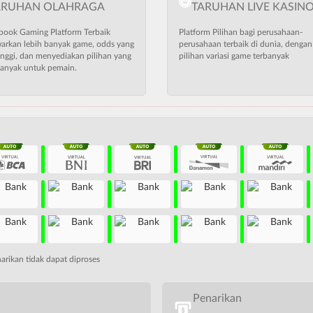
ARUHAN OLAHRAGA
TARUHAN LIVE KASIN
book Gaming Platform Terbaik
Platform Pilihan bagi perusahaan-
rkan lebih banyak game, odds yang
perusahaan terbaik di dunia, dengan
tinggi, dan menyediakan pilihan yang
pilihan variasi game terbanyak
banyak untuk pemain.
arikan tidak dapat diproses
Penarikan