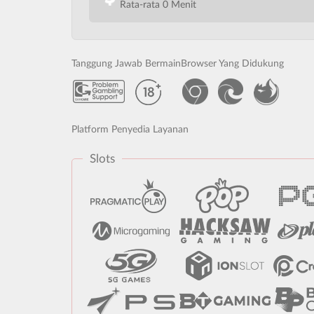
Rata-rata 0 Menit
Tanggung Jawab Bermain
Browser Yang Didukung
Platform Penyedia Layanan
Slots