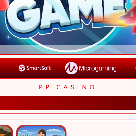
PP CASINO