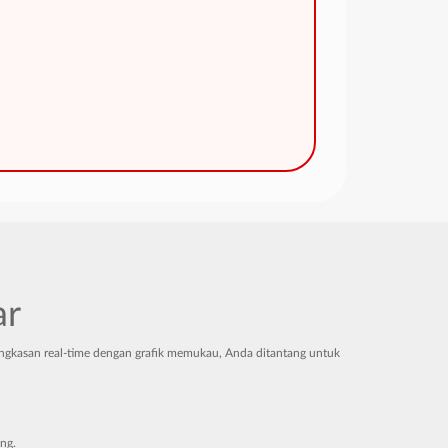
ar
ngkasan real-time dengan grafik memukau, Anda ditantang untuk
ng.