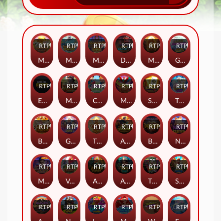
RTP
96%
RTP
97%
RTP
96%
RTP
98%
RTP
95%
RTP
97%
Mahjong Legend
Mahjong of the White Tiger
Mahjong Legend Xmas
Dino Gems
Mahjong Legacy
Government Disco
RTP
97%
RTP
97%
RTP
95%
RTP
97%
RTP
95%
RTP
95%
Epic of Aztec
Mafia Ways
Cupid's Garden
Mahjong of the Phoenix
Super Ace X
The Beat of Olympus 1000
RTP
95%
RTP
98%
RTP
95%
RTP
96%
RTP
95%
RTP
96%
Blessing of the Tiger
Government Joke
The Monkey King
Aztec Legend
Blessing of the Dragon
Neko Reborn
RTP
97%
RTP
95%
RTP
90%
RTP
87%
RTP
94%
RTP
89%
Mafia Ways II : Metro Haven Heist
Veggies Bonanza
Aztec Empire
Aztec Empire 1000
The King Joker
Subway Runner
RTP
93%
RTP
87%
RTP
89%
RTP
92%
RTP
88%
RTP
81%