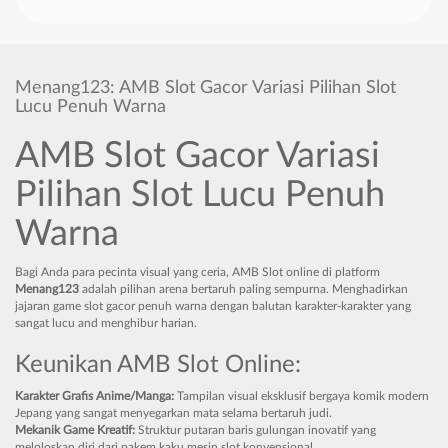
Menang123: AMB Slot Gacor Variasi Pilihan Slot
Lucu Penuh Warna
AMB Slot Gacor Variasi
Pilihan Slot Lucu Penuh
Warna
Bagi Anda para pecinta visual yang ceria, AMB Slot online di platform
Menang123
adalah pilihan arena bertaruh paling sempurna. Menghadirkan
jajaran game slot gacor penuh warna dengan balutan karakter-karakter yang
sangat lucu and menghibur harian.
Keunikan AMB Slot Online:
Karakter Grafis Anime/Manga:
Tampilan visual eksklusif bergaya komik modern
Jepang yang sangat menyegarkan mata selama bertaruh judi.
Mekanik Game Kreatif:
Struktur putaran baris gulungan inovatif yang
meloloskan diri dari pakem kaku mesin slot konvensional.