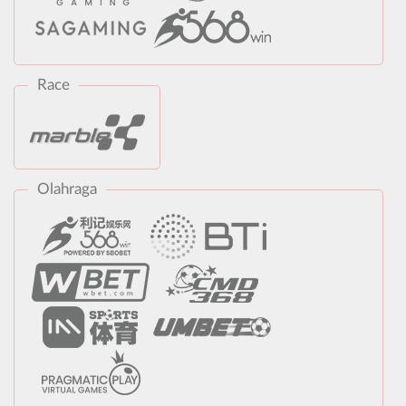
Race
Olahraga