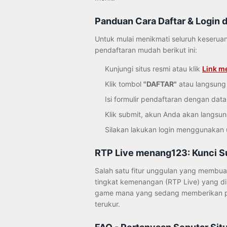
Panduan Cara Daftar & Login 
Untuk mulai menikmati seluruh keserua
pendaftaran mudah berikut ini:
Kunjungi situs resmi atau klik
Link m
Klik tombol
"DAFTAR"
atau langsung
Isi formulir pendaftaran dengan dat
Klik submit, akun Anda akan langsun
Silakan lakukan login menggunakan 
RTP Live menang123: Kunci 
Salah satu fitur unggulan yang membua
tingkat kemenangan (RTP Live) yang dip
game mana yang sedang memberikan pelu
terukur.