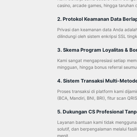
casino, arcade games, hingga taruhan 
2. Protokol Keamanan Data Berla
Privasi dan keamanan data Anda adalah p
dilindungi oleh sistem enkripsi SSL ti
3. Skema Program Loyalitas & Bo
Kami sangat mengapresiasi setiap mem
mingguan, hingga bonus referral seumur
4. Sistem Transaksi Multi-Metode
Proses transaksi di platform kami dijam
(BCA, Mandiri, BNI, BRI), fitur scan QR
5. Dukungan CS Profesional Tanp
Layanan bantuan kami tidak menggunaka
solutif, dan berpengalaman melalui fasil
menit.