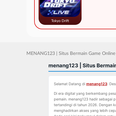
Tokyo Drift
MENANG123 | Situs Bermain Game Online Te
menang123 | Situs Bermain
Selamat Datang di
menang123
: Des
Di era digital yang berkembang pes
pemain. menang123 hadir sebagai p
tertandingi di tahun 2026. Dengan 
menghadirkan akses yang lebih cepat