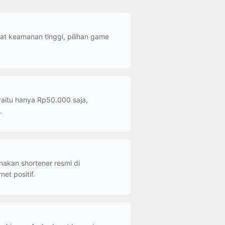
at keamanan tinggi, pilihan game
yaitu hanya Rp50.000 saja,
.
nakan shortener resmi di
et positif.