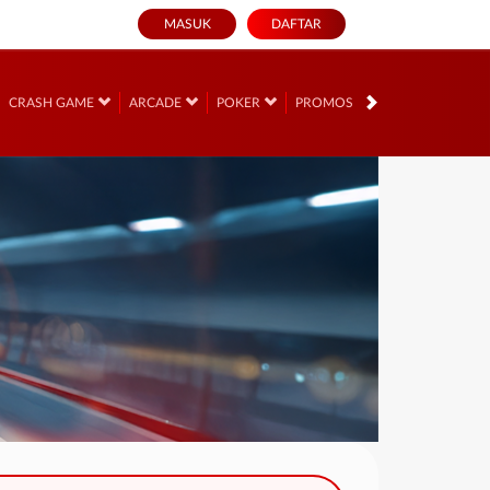
MASUK
DAFTAR
PROMOSI
CRASH GAME
ARCADE
POKER