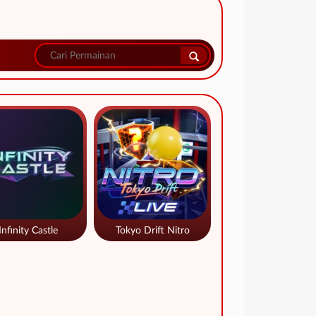
Infinity Castle
Tokyo Drift Nitro