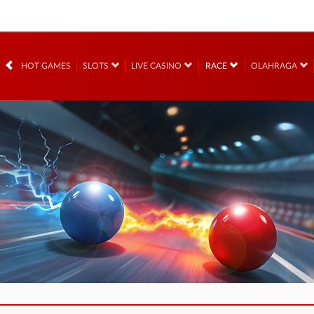
HOT GAMES
SLOTS
LIVE CASINO
RACE
OLAHRAGA