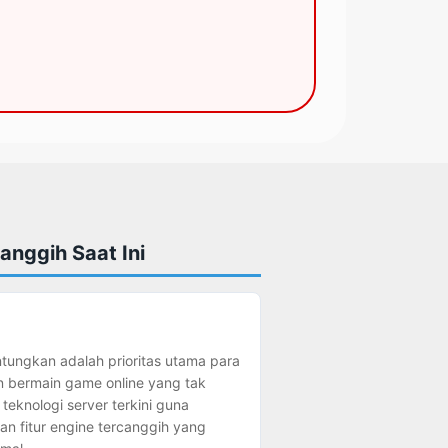
anggih Saat Ini
tungkan adalah prioritas utama para
 bermain game online yang tak
eknologi server terkini guna
an fitur engine tercanggih yang