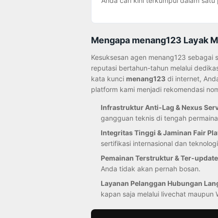
Anda cari kini terkumpul dalam sat
Mengapa menang123 Layak Men
Kesuksesan agen menang123 sebagai sala
reputasi bertahun-tahun melalui dedika
kata kunci
menang123
di internet, An
platform kami menjadi rekomendasi nom
Infrastruktur Anti-Lag & Nexus Serv
gangguan teknis di tengah permaina
Integritas Tinggi & Jaminan Fair Pla
sertifikasi internasional dan teknologi
Pemainan Terstruktur & Ter-update
Anda tidak akan pernah bosan.
Layanan Pelanggan Hubungan Lan
kapan saja melalui livechat maupun