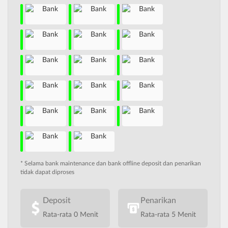
* Selama bank maintenance dan bank offline deposit dan penarikan
tidak dapat diproses
Deposit
Penarikan
Rata-rata 0 Menit
Rata-rata 5 Menit