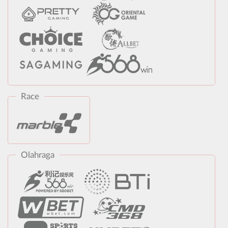
Race
Olahraga