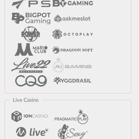
Live Casino