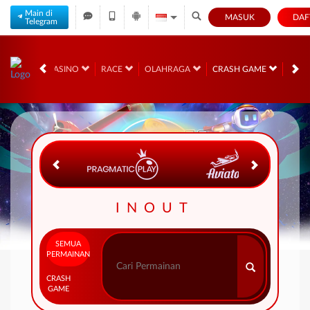
Main di
MASUK
DAF
Telegram
TS
LIVE CASINO
RACE
OLAHRAGA
CRASH GAME
ARC
INOUT
SEMUA
PERMAINAN
CRASH
GAME