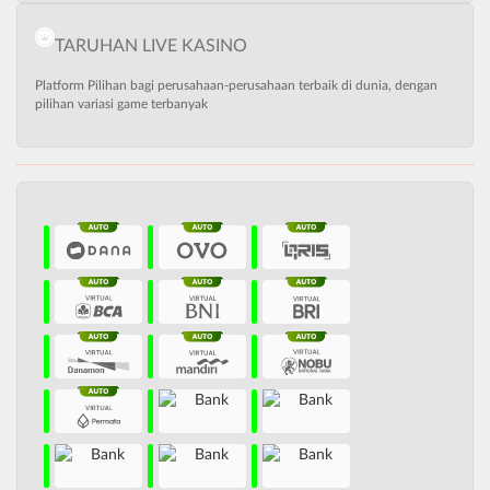
TARUHAN LIVE KASINO
Platform Pilihan bagi perusahaan-perusahaan terbaik di dunia, dengan
pilihan variasi game terbanyak