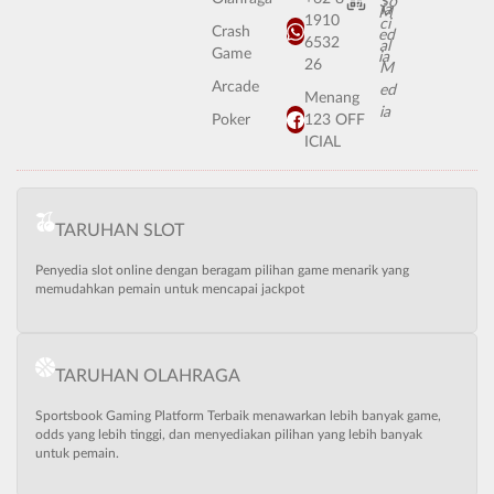
1910
Crash
6532
Game
26
Arcade
Menang
Poker
123 OFF
ICIAL
TARUHAN SLOT
Penyedia slot online dengan beragam pilihan game menarik yang
memudahkan pemain untuk mencapai jackpot
TARUHAN OLAHRAGA
Sportsbook Gaming Platform Terbaik menawarkan lebih banyak game,
odds yang lebih tinggi, dan menyediakan pilihan yang lebih banyak
untuk pemain.