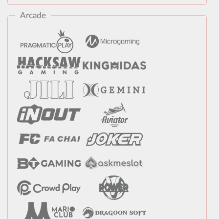
Arcade