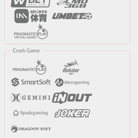
Crash Game