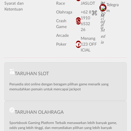
Syarat dan
Race
JASLOT
Telegra
Ketentuan
m
Olahraga
+62 8
1910
Crash
6532
Game
26
Arcade
Menang
Poker
123 OFF
ICIAL
TARUHAN SLOT
Penyedia slot online dengan beragam pilihan game menarik yang
memudahkan pemain untuk mencapai jackpot
TARUHAN OLAHRAGA
Sportsbook Gaming Platform Terbaik menawarkan lebih banyak game,
odds yang lebih tinggi, dan menyediakan pilihan yang lebih banyak