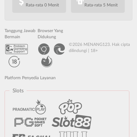
Rata-rata 0 Menit
Rata-rata 5 Menit
Tanggung Jawab
Browser Yang
Bermain
Didukung
©2026 MENANG123. Hak cipta
dilindungi | 18+
Platform Penyedia Layanan
Slots