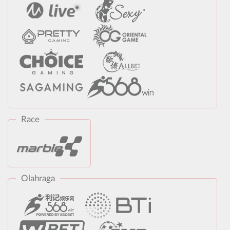
Race
Olahraga