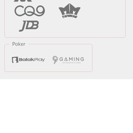
Poker