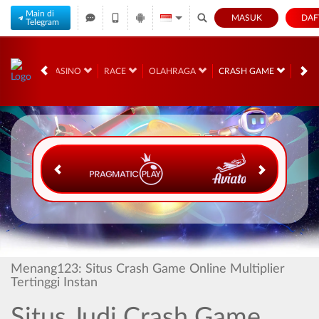
Main di
MASUK
DAF
Telegram
TS
LIVE CASINO
RACE
OLAHRAGA
CRASH GAME
ARC
Menang123: Situs Crash Game Online Multiplier
Tertinggi Instan
Situs Judi Crash Game