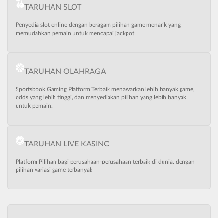
TARUHAN SLOT
Penyedia slot online dengan beragam pilihan game menarik yang
memudahkan pemain untuk mencapai jackpot
TARUHAN OLAHRAGA
Sportsbook Gaming Platform Terbaik menawarkan lebih banyak game,
odds yang lebih tinggi, dan menyediakan pilihan yang lebih banyak
untuk pemain.
TARUHAN LIVE KASINO
Platform Pilihan bagi perusahaan-perusahaan terbaik di dunia, dengan
pilihan variasi game terbanyak