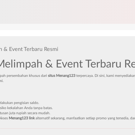
 & Event Terbaru Resmi
Melimpah & Event Terbaru R
mpah persembahan khusus dari
situs Menang123
terpercaya. Di sini, kami menyediaka
mi.
lakukan pengisian saldo.
siko kekalahan Anda tanpa batas.
tusan juta rupiah secara mudah.
 Akses
Menang123 link
alternatif sekarang, manfaatkan setiap promo yang tersedia, da