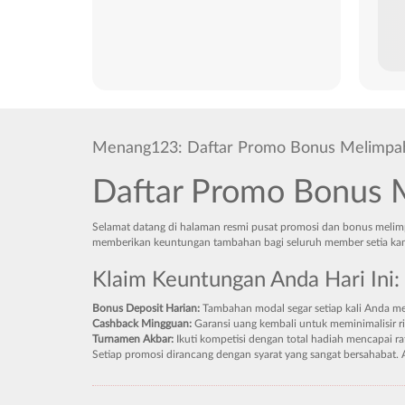
Menang123: Daftar Promo Bonus Melimpah
Daftar Promo Bonus 
Selamat datang di halaman resmi pusat promosi dan bonus meli
memberikan keuntungan tambahan bagi seluruh member setia ka
Klaim Keuntungan Anda Hari Ini:
Bonus Deposit Harian:
Tambahan modal segar setiap kali Anda me
Cashback Mingguan:
Garansi uang kembali untuk meminimalisir ri
Turnamen Akbar:
Ikuti kompetisi dengan total hadiah mencapai ra
Setiap promosi dirancang dengan syarat yang sangat bersahabat.