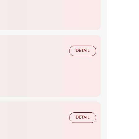
DETAIL
DETAIL