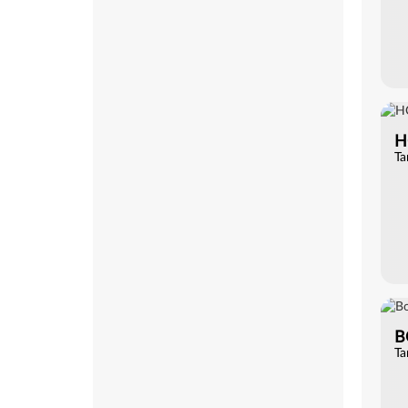
H
Ta
B
Ta