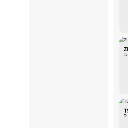
Z
Ta
T
Ta