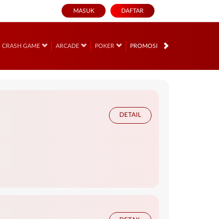
MASUK
DAFTAR
PROMOSI
CRASH GAME
ARCADE
POKER
DETAIL