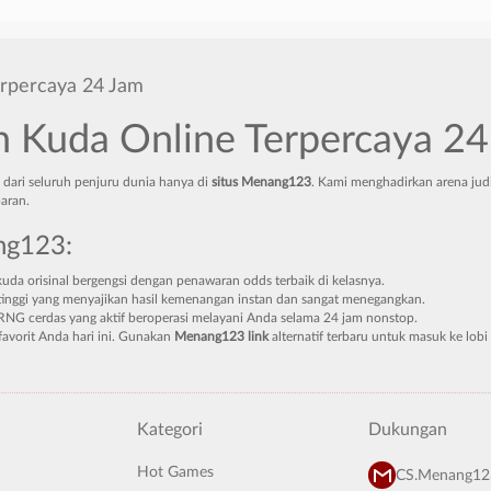
rpercaya 24 Jam
n Kuda Online Terpercaya 2
 dari seluruh penjuru dunia hanya di
situs Menang123
. Kami menghadirkan arena judi
paran.
ng123:
uda orisinal bergengsi dengan penawaran odds terbaik di kelasnya.
tinggi yang menyajikan hasil kemenangan instan dan sangat menegangkan.
is RNG cerdas yang aktif beroperasi melayani Anda selama 24 jam nonstop.
favorit Anda hari ini. Gunakan
Menang123 link
alternatif terbaru untuk masuk ke lobi
Kategori
Dukungan
Hot Games
CS.Menang12