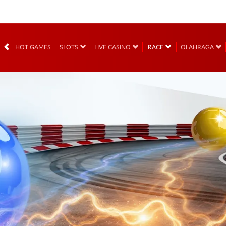
HOT GAMES
SLOTS
LIVE CASINO
RACE
OLAHRAGA