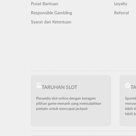
Pusat Bantuan
Loyalty
Responsible Gambling
Referral
Syarat dan Ketentuan
TARUHAN SLOT
T
Penyedia slot online dengan beragam
Sports
pilihan game menarik yang memudahkan
menawa
pemain untuk mencapai jackpot
lebih 
lebih 