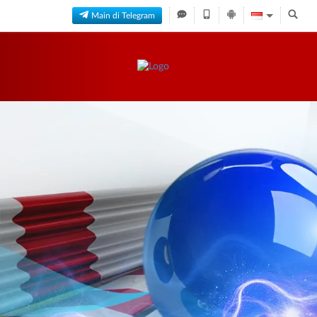
Main di Telegram