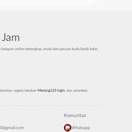
4 Jam
 balapan online terlengkap, mulai dari pacuan kuda klasik kelas
 taruhan, segera lakukan
Menang123 login
, dan amankan
Komunitas
3@gmail.com
Whatsapp