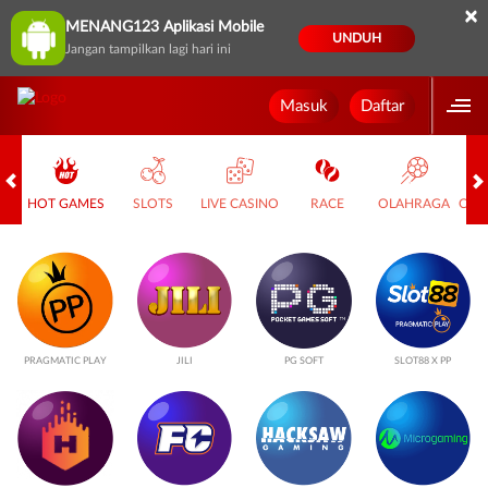
×
MENANG123 Aplikasi Mobile
UNDUH
Jangan tampilkan lagi hari ini
Masuk
Daftar
HOT GAMES
SLOTS
LIVE CASINO
RACE
OLAHRAGA
CRA
PRAGMATIC PLAY
JILI
PG SOFT
SLOT88 X PP