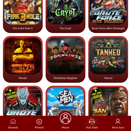
Fire in the Hole 3
The Crypt
Brute Force: Alien Onslaught
Mental
Tombstone Slaughter
Tanked
Beranda
Promosi
Masuk
Hub. Kami
Akun Saya
Brute Force
Seamen
San Quentin 2: Death Row