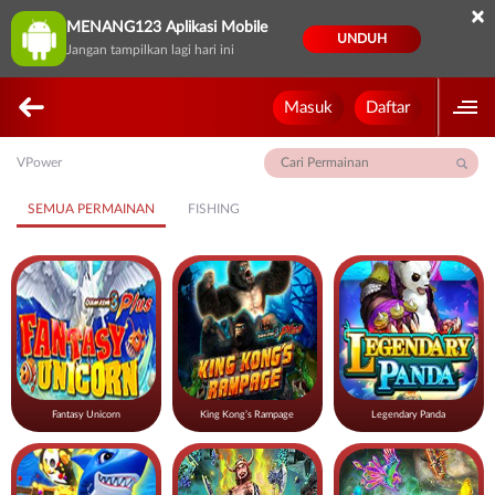
×
MENANG123 Aplikasi Mobile
UNDUH
Jangan tampilkan lagi hari ini
Masuk
Daftar
VPower
SEMUA PERMAINAN
FISHING
Fantasy Unicorn
King Kong’s Rampage
Legendary Panda