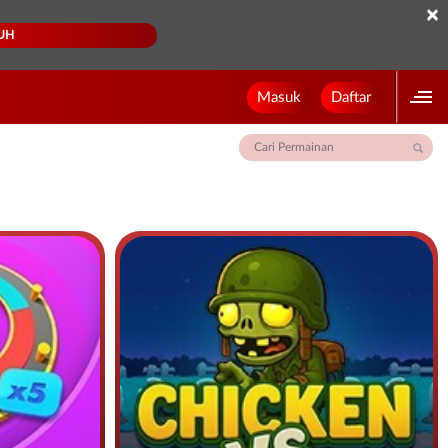
×
UH
Masuk
Daftar