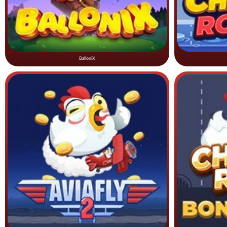
BalloniX