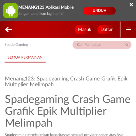
×
MENANG123 Aplikasi Mobile
UNDUH
Jangan tampilkan lagi hari ini
Masuk
Daftar
Spade Gaming
SEMUA PERMAINAN
Menang123: Spadegaming Crash Game Grafik Epik
Multiplier Melimpah
Spadegaming Crash Game
Grafik Epik Multiplier
Melimpah
Spadegaming membuktikan kapasitasnya sebagai provider papan atas Asia