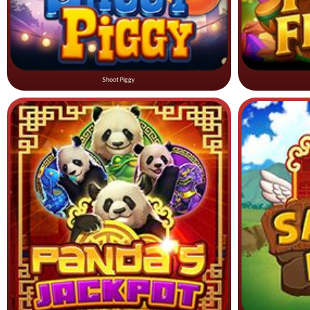
Shoot Piggy