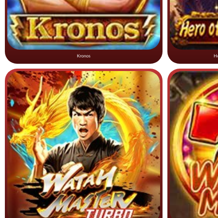
Kronos
He