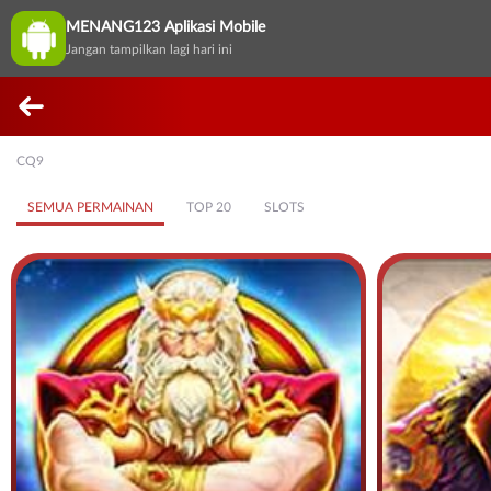
MENANG123 Aplikasi Mobile
Jangan tampilkan lagi hari ini
CQ9
SEMUA PERMAINAN
TOP 20
SLOTS