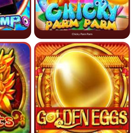
Chicky Parm Parm