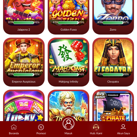
RTP
98%
RTP
95%
RTP
97%
Jalapeno 2
Golden Fuwa
Zorro
RTP
95%
RTP
96%
RTP
98%
Emperor Auspicious
Mahjong Infinity
Cleopatra
RTP
97%
RTP
97%
RTP
97%
Beranda
Promosi
Masuk
Hub. Kami
Akun Saya
Lucky Wheel Deluxe
The King Of Olympus
Pirate Attack