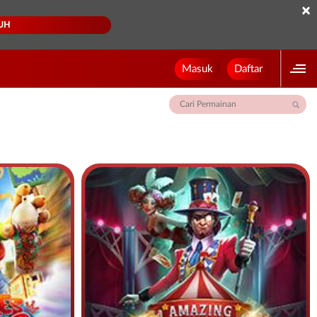
×
UH
Masuk
Daftar