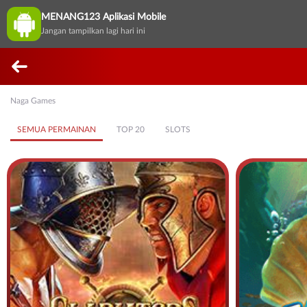
MENANG123 Aplikasi Mobile
Jangan tampilkan lagi hari ini
Naga Games
SEMUA PERMAINAN
TOP 20
SLOTS