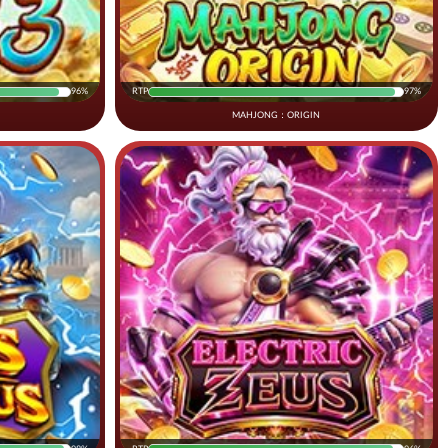
96%
RTP
97%
MAHJONG：ORIGIN