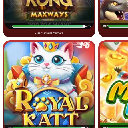
RTP
97%
RTP
Legacy of Kong Maxways