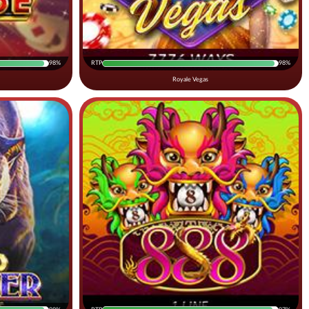
98%
RTP
98%
Royale Vegas