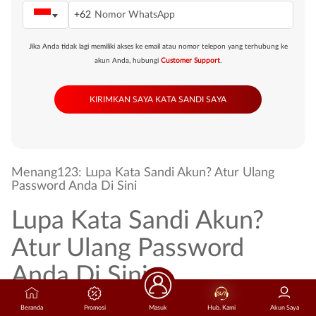
+62
Jika Anda tidak lagi memiliki akses ke email atau nomor telepon yang terhubung ke
akun Anda, hubungi
Customer Support
.
Menang123: Lupa Kata Sandi Akun? Atur Ulang
Password Anda Di Sini
Lupa Kata Sandi Akun?
Atur Ulang Password
Anda Di Sini
Halaman pemulihan kata sandi resmi ini disediakan khusus untuk membantu
Beranda
Promosi
Masuk
Hub. Kami
Akun Saya
Anda mengamankan kembali akses ke akun
Menang123
yang bermasalah.