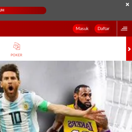
×
UH
Masuk
Daftar
POKER