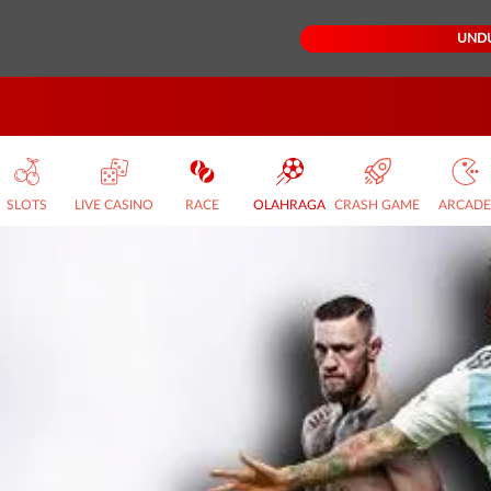
UND
SLOTS
LIVE CASINO
RACE
OLAHRAGA
CRASH GAME
ARCADE