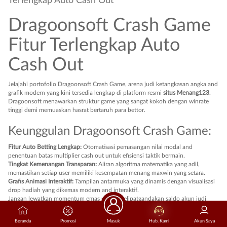
Terlengkap Auto Cash Out
Dragoonsoft Crash Game
Fitur Terlengkap Auto
Cash Out
Jelajahi portofolio Dragoonsoft Crash Game, arena judi ketangkasan angka and
grafik modern yang kini tersedia lengkap di platform resmi
situs Menang123
.
Dragoonsoft menawarkan struktur game yang sangat kokoh dengan winrate
tinggi demi memuaskan hasrat bertaruh para bettor.
Keunggulan Dragoonsoft Crash Game:
Fitur Auto Betting Lengkap:
Otomatisasi pemasangan nilai modal and
penentuan batas multiplier cash out untuk efisiensi taktik bermain.
Tingkat Kemenangan Transparan:
Aliran algoritma matematika yang adil,
memastikan setiap user memiliki kesempatan menang maxwin yang setara.
Grafis Animasi Interaktif:
Tampilan antarmuka yang dinamis dengan visualisasi
drop hadiah yang dikemas modern and interaktif.
Jangan lewatkan momentum emas untuk melipatgandakan saldo akun judi
Anda secara instan malam ini. Segera jalankan proses
Menang123 login
Anda
sekarang and klaim kemenangan fantastis Anda bersama kami!
Beranda
Promosi
Masuk
Hub. Kami
Akun Saya