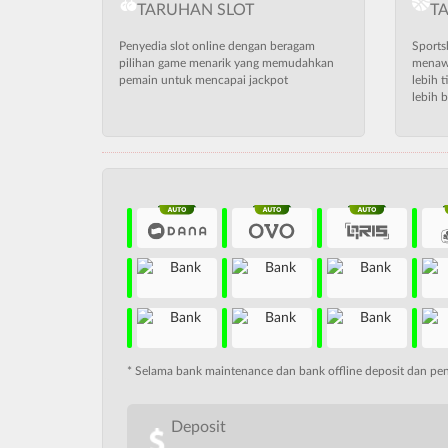
TARUHAN SLOT
T
Penyedia slot online dengan beragam
Sports
pilihan game menarik yang memudahkan
menawa
pemain untuk mencapai jackpot
lebih 
lebih 
* Selama bank maintenance dan bank offline deposit dan pen
Deposit