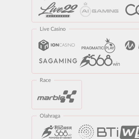
Live Casino
Race
Olahraga