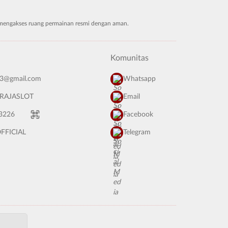
 mengakses ruang permainan resmi dengan aman.
Komunitas
3@gmail.com
Whatsapp
RAJASLOT
Email
3226
Facebook
FFICIAL
Telegram