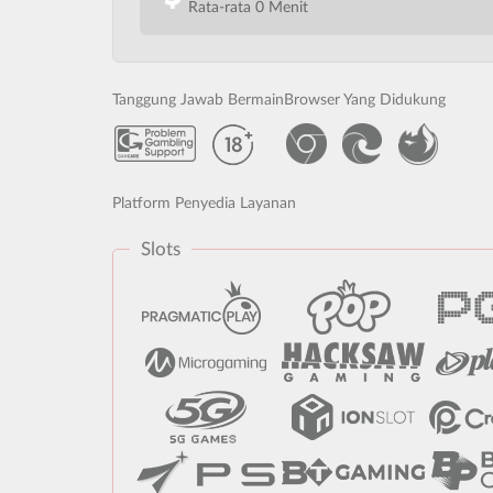
Rata-rata 0 Menit
Tanggung Jawab Bermain
Browser Yang Didukung
Platform Penyedia Layanan
Slots