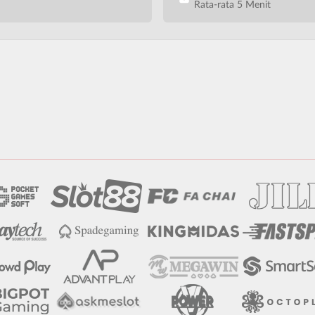
Rata-rata 5 Menit