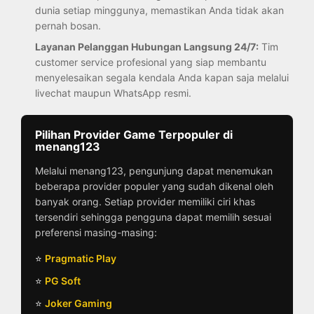
dunia setiap minggunya, memastikan Anda tidak akan
pernah bosan.
Layanan Pelanggan Hubungan Langsung 24/7:
Tim
customer service profesional yang siap membantu
menyelesaikan segala kendala Anda kapan saja melalui
livechat maupun WhatsApp resmi.
Pilihan Provider Game Terpopuler di
menang123
Melalui menang123, pengunjung dapat menemukan
beberapa provider populer yang sudah dikenal oleh
banyak orang. Setiap provider memiliki ciri khas
tersendiri sehingga pengguna dapat memilih sesuai
preferensi masing-masing:
⭐
Pragmatic Play
⭐
PG Soft
⭐
Joker Gaming