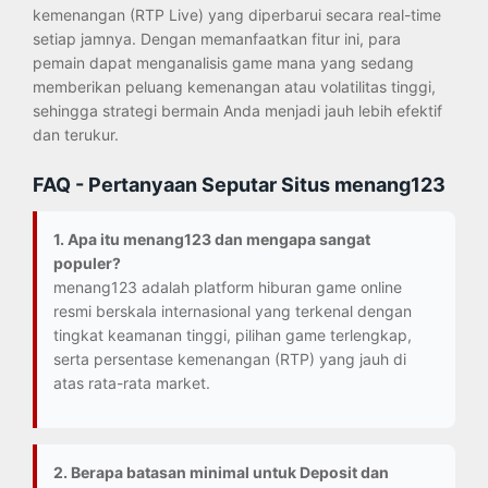
kemenangan (RTP Live) yang diperbarui secara real-time
setiap jamnya. Dengan memanfaatkan fitur ini, para
pemain dapat menganalisis game mana yang sedang
memberikan peluang kemenangan atau volatilitas tinggi,
sehingga strategi bermain Anda menjadi jauh lebih efektif
dan terukur.
FAQ - Pertanyaan Seputar Situs menang123
1. Apa itu menang123 dan mengapa sangat
populer?
menang123 adalah platform hiburan game online
resmi berskala internasional yang terkenal dengan
tingkat keamanan tinggi, pilihan game terlengkap,
serta persentase kemenangan (RTP) yang jauh di
atas rata-rata market.
2. Berapa batasan minimal untuk Deposit dan