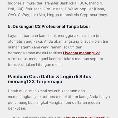
Indonesia, mulai dari Transfer Bank lokal (BCA, Mandiri,
BNI, BRI), fitur scan QRIS instan, E-Wallet populer (Dana,
OVO, GoPay, LinkAja), hingga deposit via Cryptocurrency.
5. Dukungan CS Profesional Tanpa Libur
Layanan bantuan kami tidak menggunakan sistem bot
otomatis yang kaku. Anda akan langsung dilayani oleh tim
human agent kami yang ramah, solutif, dan
berpengalaman melalui fasilitas
Livechat menang123
resmi untuk menangani kendala teknis maupun seputar
transaksi dalam hitungan menit.
Panduan Cara Daftar & Login di Situs
menang123 Terpercaya
Untuk mulai menikmati seluruh keseruan dan
memenangkan jackpot besar di platform kami, Anda hanya
perlu mengikuti langkah-langkah pendaftaran mudah
berikut ini:
Kunjungi situs resmi atau klik
Link menang123 Resmi
di