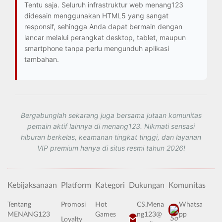
Tentu saja. Seluruh infrastruktur web menang123
didesain menggunakan HTML5 yang sangat
responsif, sehingga Anda dapat bermain dengan
lancar melalui perangkat desktop, tablet, maupun
smartphone tanpa perlu mengunduh aplikasi
tambahan.
Bergabunglah sekarang juga bersama jutaan komunitas
pemain aktif lainnya di menang123. Nikmati sensasi
hiburan berkelas, keamanan tingkat tinggi, dan layanan
VIP premium hanya di situs resmi tahun 2026!
Kebijaksanaan
Platform
Kategori
Dukungan
Komunitas
Tentang
Promosi
Hot
CS.Mena
Whatsa
MENANG123
Games
ng123@
pp
Loyalty