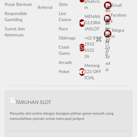
gmail.co
Pusat Bantuan
Slots
Email
Referral
m
Responsible
Live
Faceboo
MENAN
Gambling
Casino
k
G123RA
Syarat dan
Race
JASLOT
Telegra
Ketentuan
m
Olahraga
+62 8
1910
Crash
6532
Game
26
Arcade
Menang
Poker
123 OFF
ICIAL
TARUHAN SLOT
Penyedia slot online dengan beragam pilihan game menarik yang
memudahkan pemain untuk mencapai jackpot