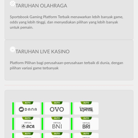
TARUHAN OLAHRAGA
Sportsbook Gaming Platform Terbaik menawarkan lebih banyak game,
odds yang lebih tinggi, dan menyediakan pilihan yang lebih banyak
untuk pemain.
TARUHAN LIVE KASINO
Platform Pilihan bagi perusahaan-perusahaan terbaik di dunia, dengan
pilihan variasi game terbanyak