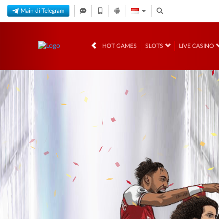
Main di Telegram
HOT GAMES
SLOTS
LIVE CASINO