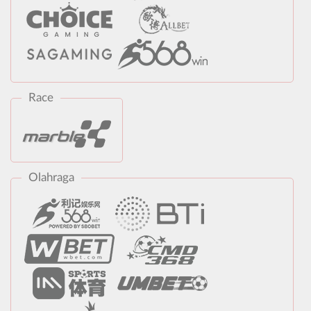
Race
Olahraga