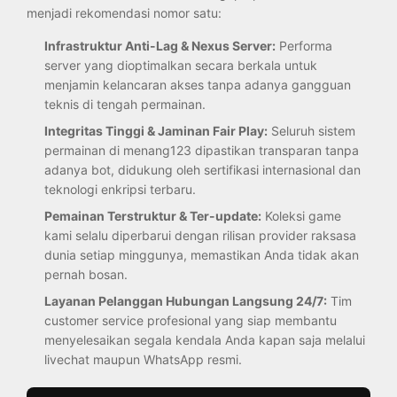
menjadi rekomendasi nomor satu:
Infrastruktur Anti-Lag & Nexus Server:
Performa
server yang dioptimalkan secara berkala untuk
menjamin kelancaran akses tanpa adanya gangguan
teknis di tengah permainan.
Integritas Tinggi & Jaminan Fair Play:
Seluruh sistem
permainan di menang123 dipastikan transparan tanpa
adanya bot, didukung oleh sertifikasi internasional dan
teknologi enkripsi terbaru.
Pemainan Terstruktur & Ter-update:
Koleksi game
kami selalu diperbarui dengan rilisan provider raksasa
dunia setiap minggunya, memastikan Anda tidak akan
pernah bosan.
Layanan Pelanggan Hubungan Langsung 24/7:
Tim
customer service profesional yang siap membantu
menyelesaikan segala kendala Anda kapan saja melalui
livechat maupun WhatsApp resmi.