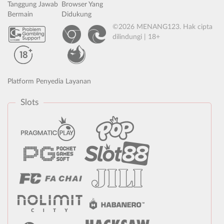
Tanggung Jawab
Browser Yang
Bermain
Didukung
©2026 MENANG123. Hak cipta
dilindungi | 18+
Platform Penyedia Layanan
Slots