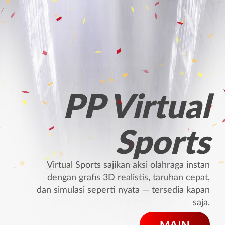
PP Virtual
Sports
Virtual Sports sajikan aksi olahraga instan
dengan grafis 3D realistis, taruhan cepat,
dan simulasi seperti nyata — tersedia kapan
saja.
MAIN