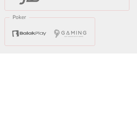
Poker