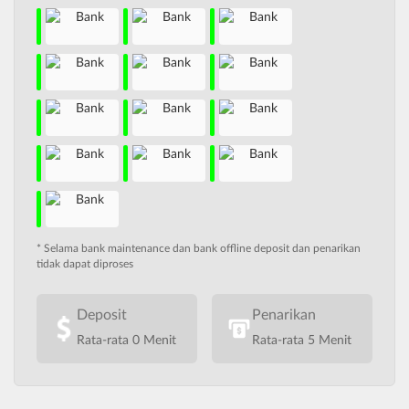
* Selama bank maintenance dan bank offline deposit dan penarikan
tidak dapat diproses
Deposit
Penarikan
Rata-rata 0 Menit
Rata-rata 5 Menit