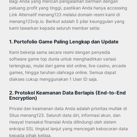
Bagi Anda yang mencari pengalaman bermain dengan
peluang profit yang tinggi, pastikan Anda hanya accessing
Link Alternatif menang123 melalui domain resmi kami di
menang123vip.io. Berikut adalah 5 pilar keunggulan yang
kami tawarkan kepada seluruh member setia:
1. Portofolio Game Paling Lengkap dan Update
Kami bekerja sama secara resmi dengan penyedia
software game top dunia untuk menghadirkan variasi
terlengkap, mulai dari game slot online, live casino, arcade
games, hingga taruhan olahraga online. Semua dapat
diakses cukup menggunakan 1 User ID saja.
2. Protokol Keamanan Data Berlapis (End-to-End
Encryption)
Privasi dan keamanan data Anda adalah prioritas mutlak di
Situs menang123. Seluruh data diri, informasi akun, dan
riwayat transaksi finansial Anda dilindungi oleh sistem
enkripsi SSL tingkat lanjut yang mencegah kebocoran data
kepada pihak ketiga.