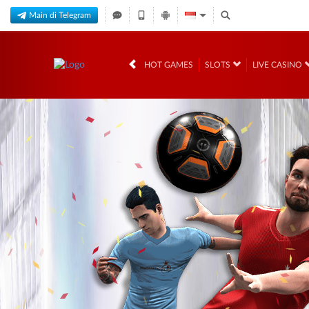
Main di Telegram
HOT GAMES
SLOTS
LIVE CASINO