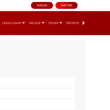
MASUK
DAFTAR
PROMOSI
CRASH GAME
ARCADE
POKER