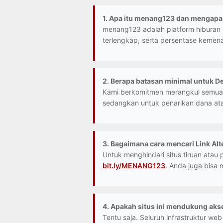
1. Apa itu menang123 dan mengapa
menang123 adalah platform hiburan g
terlengkap, serta persentase kemena
2. Berapa batasan minimal untuk D
Kami berkomitmen merangkul semua k
sedangkan untuk penarikan dana at
3. Bagaimana cara mencari Link Alt
Untuk menghindari situs tiruan atau
bit.ly/MENANG123
. Anda juga bisa m
4. Apakah situs ini mendukung aks
Tentu saja. Seluruh infrastruktur 