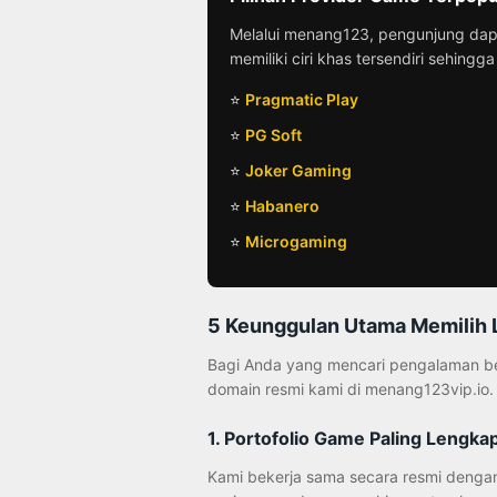
Melalui menang123, pengunjung dap
memiliki ciri khas tersendiri sehing
⭐
Pragmatic Play
⭐
PG Soft
⭐
Joker Gaming
⭐
Habanero
⭐
Microgaming
5 Keunggulan Utama Memilih 
Bagi Anda yang mencari pengalaman ber
domain resmi kami di menang123vip.io.
1. Portofolio Game Paling Lengka
Kami bekerja sama secara resmi dengan 