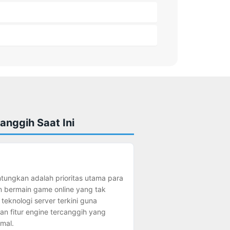
anggih Saat Ini
tungkan adalah prioritas utama para
 bermain game online yang tak
eknologi server terkini guna
an fitur engine tercanggih yang
mal.