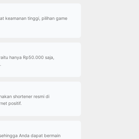
at keamanan tinggi, pilihan game
yaitu hanya Rp50.000 saja,
.
nakan shortener resmi di
et positif.
 sehingga Anda dapat bermain