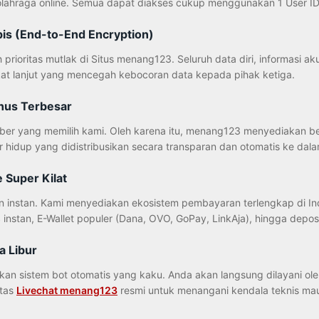
olahraga online. Semua dapat diakses cukup menggunakan 1 User ID
pis (End-to-End Encryption)
rioritas mutlak di Situs menang123. Seluruh data diri, informasi aku
ngkat lanjut yang mencegah kebocoran data kepada pihak ketiga.
nus Terbesar
ber yang memilih kami. Oleh karena itu, menang123 menyediakan b
 hidup yang didistribusikan secara transparan dan otomatis ke dal
 Super Kilat
in instan. Kami menyediakan ekosistem pembayaran terlengkap di Ind
IS instan, E-Wallet populer (Dana, OVO, GoPay, LinkAja), hingga depos
a Libur
n sistem bot otomatis yang kaku. Anda akan langsung dilayani ol
itas
Livechat menang123
resmi untuk menangani kendala teknis mau