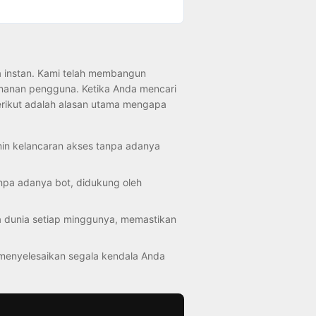
ra instan. Kami telah membangun
yamanan pengguna. Ketika Anda mencari
Berikut adalah alasan utama mengapa
min kelancaran akses tanpa adanya
npa adanya bot, didukung oleh
sa dunia setiap minggunya, memastikan
menyelesaikan segala kendala Anda