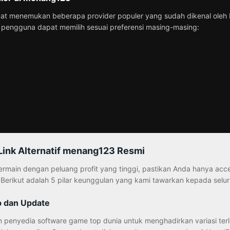
at menemukan beberapa provider populer yang sudah dikenal oleh b
ga pengguna dapat memilih sesuai preferensi masing-masing:
Link Alternatif menang123 Resmi
main dengan peluang profit yang tinggi, pastikan Anda hanya acces
 Berikut adalah 5 pilar keunggulan yang kami tawarkan kepada selu
p dan Update
penyedia software game top dunia untuk menghadirkan variasi terlen