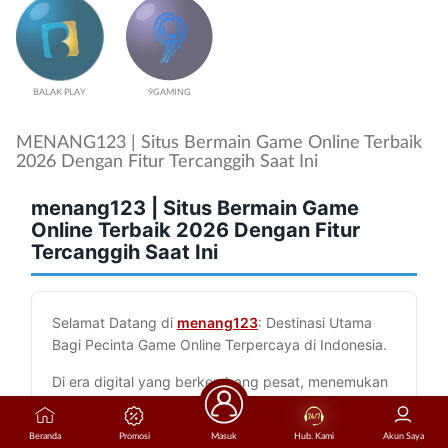
BALAK PLAY
9GAMING
MENANG123 | Situs Bermain Game Online Terbaik
2026 Dengan Fitur Tercanggih Saat Ini
menang123 | Situs Bermain Game
Online Terbaik 2026 Dengan Fitur
Tercanggih Saat Ini
Selamat Datang di
menang123
: Destinasi Utama
Bagi Pecinta Game Online Terpercaya di Indonesia.
Di era digital yang berkembang pesat, menemukan
platform hiburan virtual yang aman, adil, dan
menguntungkan adalah prioritas utama para
Beranda
Promosi
Masuk
Hub. Kami
Akun Saya
pemain. menang123 hadir sebagai platform resmi