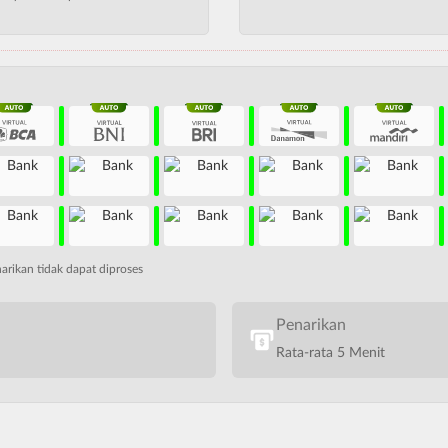
arikan tidak dapat diproses
Penarikan
Rata-rata 5 Menit