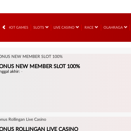
HOT GAMES
SLOTS
LIVE CASINO
RACE
OLAHRAGA
ONUS NEW MEMBER SLOT 100%
nggal akhir:
-
ONUS ROLLINGAN LIVE CASINO