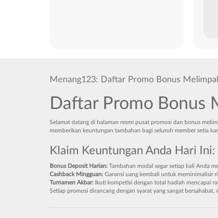
Menang123: Daftar Promo Bonus Melimpah
Daftar Promo Bonus 
Selamat datang di halaman resmi pusat promosi dan bonus meli
memberikan keuntungan tambahan bagi seluruh member setia ka
Klaim Keuntungan Anda Hari Ini:
Bonus Deposit Harian:
Tambahan modal segar setiap kali Anda me
Cashback Mingguan:
Garansi uang kembali untuk meminimalisir ri
Turnamen Akbar:
Ikuti kompetisi dengan total hadiah mencapai ra
Setiap promosi dirancang dengan syarat yang sangat bersahabat.