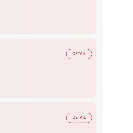
DETAIL
DETAIL