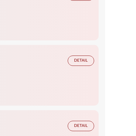
DETAIL
DETAIL