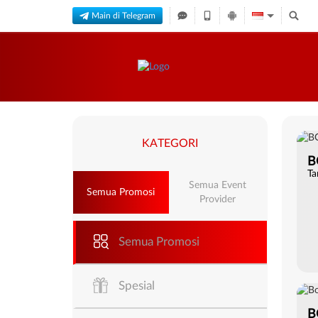
Main di Telegram
KATEGORI
B
Ta
Semua Event
Semua Promosi
Provider
Semua Promosi
Spesial
B