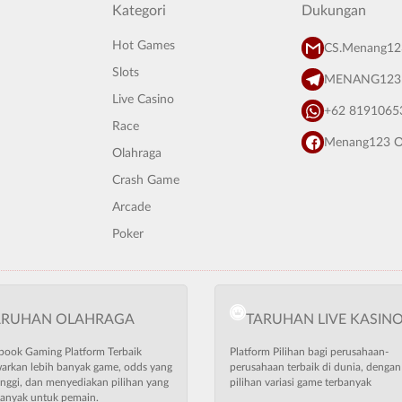
Kategori
Dukungan
Hot Games
CS.Menang12
Slots
MENANG123
Live Casino
+62 8191065
Race
Menang123 O
Olahraga
Crash Game
Arcade
Poker
ARUHAN OLAHRAGA
TARUHAN LIVE KASIN
book Gaming Platform Terbaik
Platform Pilihan bagi perusahaan-
rkan lebih banyak game, odds yang
perusahaan terbaik di dunia, dengan
tinggi, dan menyediakan pilihan yang
pilihan variasi game terbanyak
banyak untuk pemain.