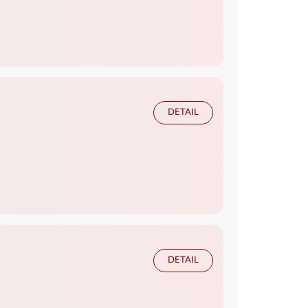
DETAIL
DETAIL