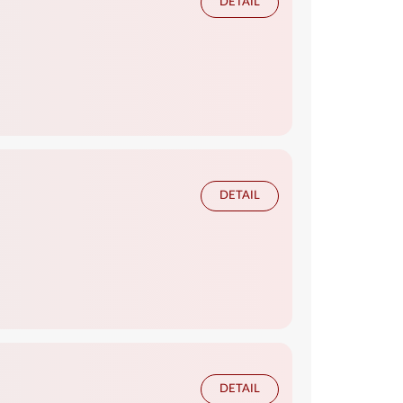
DETAIL
DETAIL
DETAIL