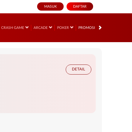
MASUK
DAFTAR
PROMOSI
CRASH GAME
ARCADE
POKER
DETAIL