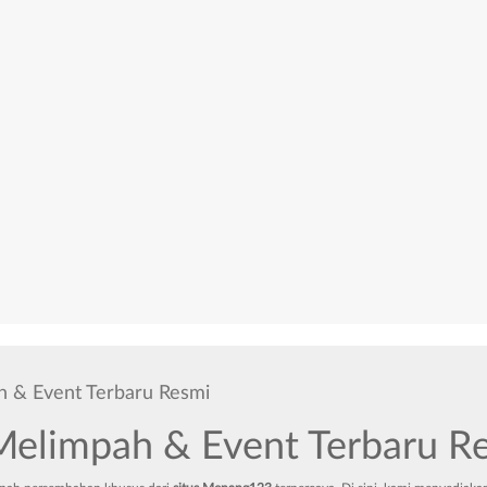
 & Event Terbaru Resmi
Melimpah & Event Terbaru R