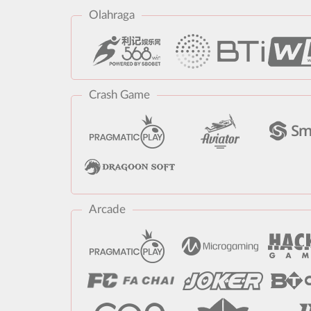
Olahraga
Crash Game
Arcade