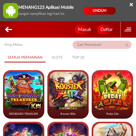
×
MENANG123 Aplikasi Mobile
UNDUH
Jangan tampilkan lagi hari ini
Masuk
Daftar
King Midas
SEMUA PERMAINAN
SLOTS
TOP 20
REDBEARD TREASURE
Rooster Blitz
Pedas Gila