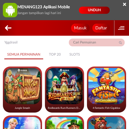
×
MENANG123 Aplikasi Mobile
UNDUH
Jangan tampilkan lagi hari ini
Masuk
Daftar
Yggdrasil
SEMUA PERMAINAN
TOP 20
SLOTS
Jungle Smash
Redbeards Rum Runners DoubleMax™
4 Fantastic Fish Gigablox