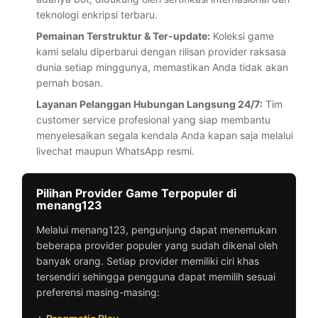
Integritas Tinggi & Jaminan Fair Play:
Seluruh sistem
permainan di menang123 dipastikan transparan tanpa
adanya bot, didukung oleh sertifikasi internasional dan
teknologi enkripsi terbaru.
Pemainan Terstruktur & Ter-update:
Koleksi game
kami selalu diperbarui dengan rilisan provider raksasa
dunia setiap minggunya, memastikan Anda tidak akan
pernah bosan.
Layanan Pelanggan Hubungan Langsung 24/7:
Tim
customer service profesional yang siap membantu
menyelesaikan segala kendala Anda kapan saja melalui
livechat maupun WhatsApp resmi.
Pilihan Provider Game Terpopuler di
menang123
Melalui menang123, pengunjung dapat menemukan
beberapa provider populer yang sudah dikenal oleh
banyak orang. Setiap provider memiliki ciri khas