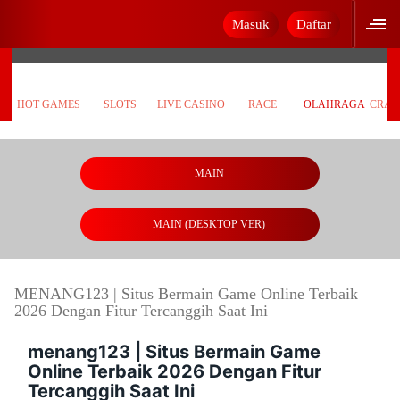
×
MENANG123 Aplikasi Mobile
UNDUH
Jangan tampilkan lagi hari ini
Masuk
Daftar
HOT GAMES
SLOTS
LIVE CASINO
RACE
OLAHRAGA
CRAS
MAIN
MAIN (DESKTOP VER)
MENANG123 | Situs Bermain Game Online Terbaik
2026 Dengan Fitur Tercanggih Saat Ini