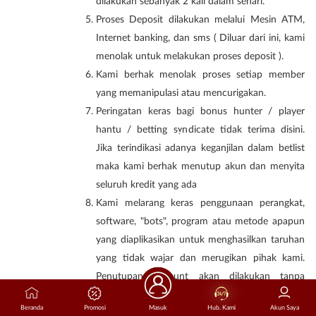
dilakukan sebanyak 2 kali dalam sehari.
Proses Deposit dilakukan melalui Mesin ATM,
Internet banking, dan sms ( Diluar dari ini, kami
menolak untuk melakukan proses deposit ).
Kami berhak menolak proses setiap member
yang memanipulasi atau mencurigakan.
Peringatan keras bagi bonus hunter / player
hantu / betting syndicate tidak terima disini.
Jika terindikasi adanya keganjilan dalam betlist
maka kami berhak menutup akun dan menyita
seluruh kredit yang ada
Kami melarang keras penggunaan perangkat,
software, "bots", program atau metode apapun
yang diaplikasikan untuk menghasilkan taruhan
yang tidak wajar dan merugikan pihak kami.
Penutupan account akan dilakukan tanpa
adanya pemberitahuan terlebih dahulu dan
Beranda
Promosi
Masuk
Hub. Kami
Akun Saya
semua kemenangan dari taruhan yang dilakukan