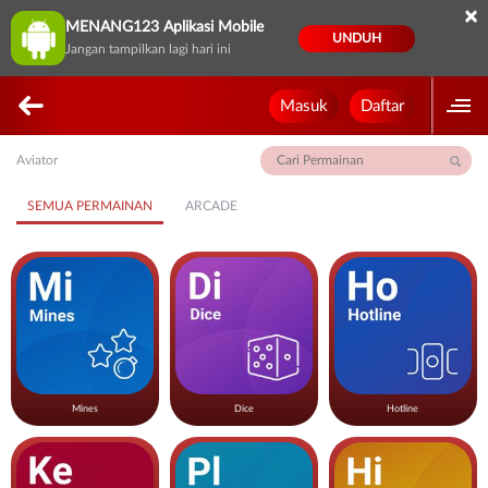
×
MENANG123 Aplikasi Mobile
UNDUH
Jangan tampilkan lagi hari ini
Masuk
Daftar
Aviator
SEMUA PERMAINAN
ARCADE
Mines
Dice
Hotline