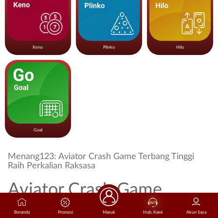
Keno
Plinko
Hilo
Goal
Menang123: Aviator Crash Game Terbang Tinggi
Raih Perkalian Raksasa
Aviator Crash Game
Terbang Tinggi Raih
Beranda
Promosi
Masuk
Hub. Kami
Akun Saya