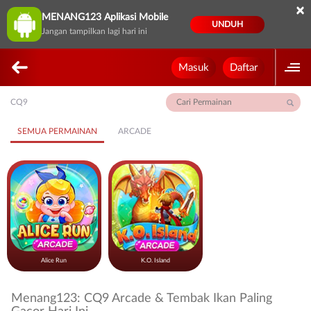
×
MENANG123 Aplikasi Mobile
UNDUH
Jangan tampilkan lagi hari ini
Masuk
Daftar
CQ9
SEMUA PERMAINAN
ARCADE
Alice Run
K.O. Island
Menang123: CQ9 Arcade & Tembak Ikan Paling