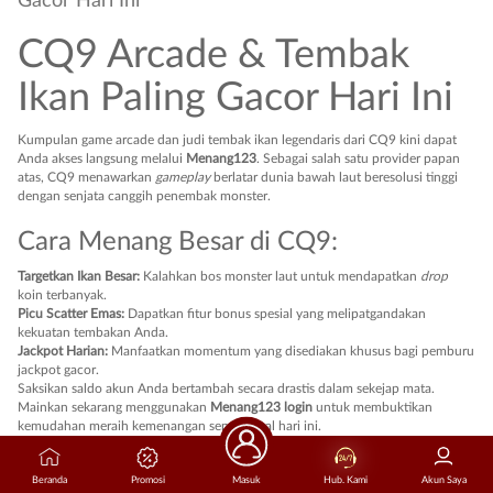
Gacor Hari Ini
CQ9 Arcade & Tembak
Ikan Paling Gacor Hari Ini
Kumpulan game arcade dan judi tembak ikan legendaris dari CQ9 kini dapat
Anda akses langsung melalui
Menang123
. Sebagai salah satu provider papan
atas, CQ9 menawarkan
gameplay
berlatar dunia bawah laut beresolusi tinggi
dengan senjata canggih penembak monster.
Cara Menang Besar di CQ9:
Targetkan Ikan Besar:
Kalahkan bos monster laut untuk mendapatkan
drop
koin terbanyak.
Picu Scatter Emas:
Dapatkan fitur bonus spesial yang melipatgandakan
kekuatan tembakan Anda.
Jackpot Harian:
Manfaatkan momentum yang disediakan khusus bagi pemburu
jackpot gacor.
Saksikan saldo akun Anda bertambah secara drastis dalam sekejap mata.
Mainkan sekarang menggunakan
Menang123 login
untuk membuktikan
kemudahan meraih kemenangan sensasional hari ini.
Beranda
Promosi
Masuk
Hub. Kami
Akun Saya