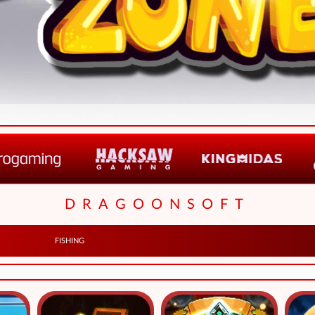
DRAGOONSOFT
FISHING