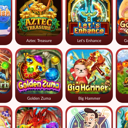
Aztec Treasure
Let's Enhance
Go
Golden Zuma
Big Hammer