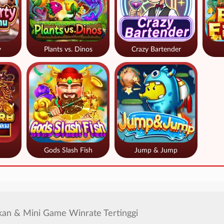
y
Plants vs. Dinos
Crazy Bartender
Gods Slash Fish
Jump & Jump
an & Mini Game Winrate Tertinggi