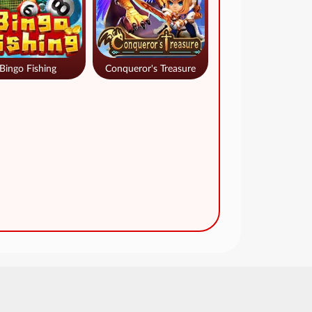
Bingo Fishing
Conqueror's Treasure