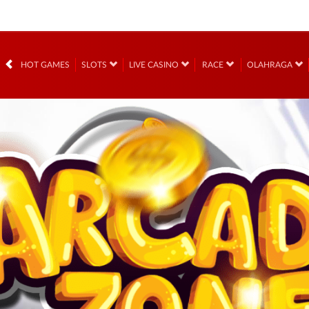
HOT GAMES
SLOTS
LIVE CASINO
RACE
OLAHRAGA