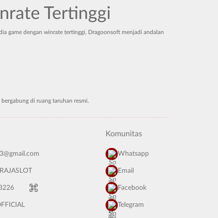
rate Tertinggi
edia game dengan winrate tertinggi, Dragoonsoft menjadi andalan
g bergabung di ruang taruhan resmi.
Komunitas
3@gmail.com
Whatsapp
RAJASLOT
Email
3226
Facebook
FFICIAL
Telegram