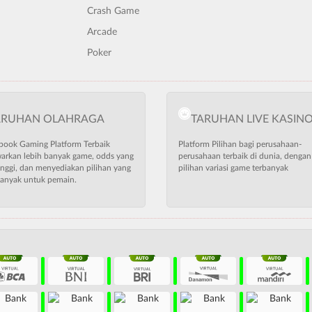
Crash Game
Arcade
Poker
ARUHAN OLAHRAGA
TARUHAN LIVE KASIN
book Gaming Platform Terbaik
Platform Pilihan bagi perusahaan-
rkan lebih banyak game, odds yang
perusahaan terbaik di dunia, dengan
tinggi, dan menyediakan pilihan yang
pilihan variasi game terbanyak
banyak untuk pemain.