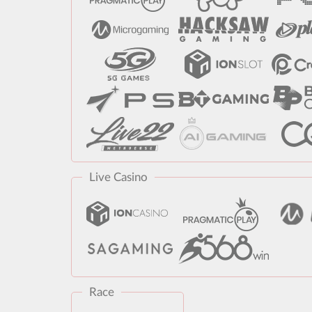
Live Casino
Race